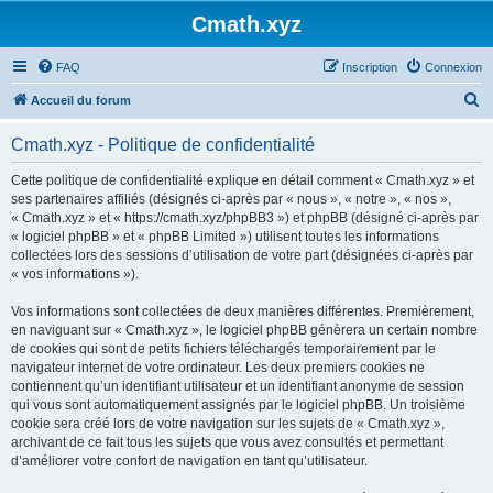
Cmath.xyz
FAQ
Inscription
Connexion
R
Accueil du forum
e
Cmath.xyz - Politique de confidentialité
c
h
Cette politique de confidentialité explique en détail comment « Cmath.xyz » et
ses partenaires affiliés (désignés ci-après par « nous », « notre », « nos »,
e
« Cmath.xyz » et « https://cmath.xyz/phpBB3 ») et phpBB (désigné ci-après par
r
« logiciel phpBB » et « phpBB Limited ») utilisent toutes les informations
collectées lors des sessions d’utilisation de votre part (désignées ci-après par
c
« vos informations »).
h
Vos informations sont collectées de deux manières différentes. Premièrement,
e
en naviguant sur « Cmath.xyz », le logiciel phpBB génèrera un certain nombre
r
de cookies qui sont de petits fichiers téléchargés temporairement par le
navigateur internet de votre ordinateur. Les deux premiers cookies ne
contiennent qu’un identifiant utilisateur et un identifiant anonyme de session
qui vous sont automatiquement assignés par le logiciel phpBB. Un troisième
cookie sera créé lors de votre navigation sur les sujets de « Cmath.xyz »,
archivant de ce fait tous les sujets que vous avez consultés et permettant
d’améliorer votre confort de navigation en tant qu’utilisateur.