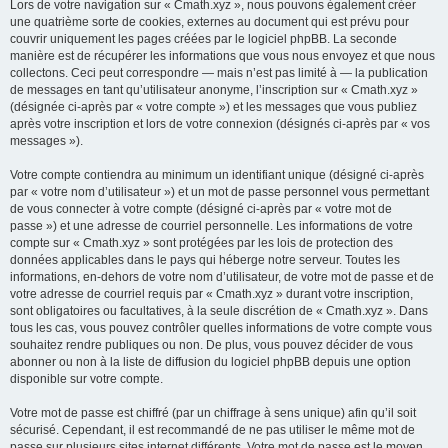
Lors de votre navigation sur « Cmath.xyz », nous pouvons également créer
une quatrième sorte de cookies, externes au document qui est prévu pour
couvrir uniquement les pages créées par le logiciel phpBB. La seconde
manière est de récupérer les informations que vous nous envoyez et que nous
collectons. Ceci peut correspondre — mais n’est pas limité à — la publication
de messages en tant qu’utilisateur anonyme, l’inscription sur « Cmath.xyz »
(désignée ci-après par « votre compte ») et les messages que vous publiez
après votre inscription et lors de votre connexion (désignés ci-après par « vos
messages »).
Votre compte contiendra au minimum un identifiant unique (désigné ci-après
par « votre nom d’utilisateur ») et un mot de passe personnel vous permettant
de vous connecter à votre compte (désigné ci-après par « votre mot de
passe ») et une adresse de courriel personnelle. Les informations de votre
compte sur « Cmath.xyz » sont protégées par les lois de protection des
données applicables dans le pays qui héberge notre serveur. Toutes les
informations, en-dehors de votre nom d’utilisateur, de votre mot de passe et de
votre adresse de courriel requis par « Cmath.xyz » durant votre inscription,
sont obligatoires ou facultatives, à la seule discrétion de « Cmath.xyz ». Dans
tous les cas, vous pouvez contrôler quelles informations de votre compte vous
souhaitez rendre publiques ou non. De plus, vous pouvez décider de vous
abonner ou non à la liste de diffusion du logiciel phpBB depuis une option
disponible sur votre compte.
Votre mot de passe est chiffré (par un chiffrage à sens unique) afin qu’il soit
sécurisé. Cependant, il est recommandé de ne pas utiliser le même mot de
passe sur plusieurs sites internet différents. Votre mot de passe est le moyen