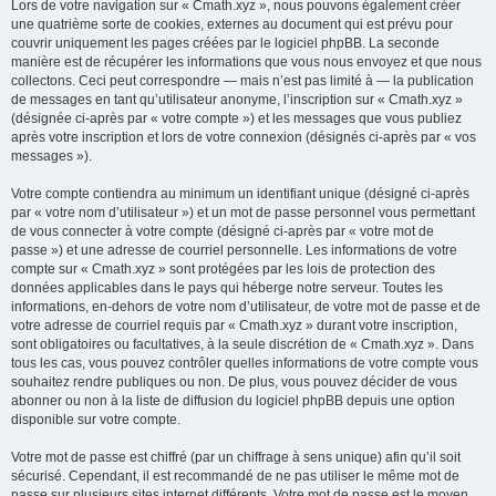
Lors de votre navigation sur « Cmath.xyz », nous pouvons également créer
une quatrième sorte de cookies, externes au document qui est prévu pour
couvrir uniquement les pages créées par le logiciel phpBB. La seconde
manière est de récupérer les informations que vous nous envoyez et que nous
collectons. Ceci peut correspondre — mais n’est pas limité à — la publication
de messages en tant qu’utilisateur anonyme, l’inscription sur « Cmath.xyz »
(désignée ci-après par « votre compte ») et les messages que vous publiez
après votre inscription et lors de votre connexion (désignés ci-après par « vos
messages »).
Votre compte contiendra au minimum un identifiant unique (désigné ci-après
par « votre nom d’utilisateur ») et un mot de passe personnel vous permettant
de vous connecter à votre compte (désigné ci-après par « votre mot de
passe ») et une adresse de courriel personnelle. Les informations de votre
compte sur « Cmath.xyz » sont protégées par les lois de protection des
données applicables dans le pays qui héberge notre serveur. Toutes les
informations, en-dehors de votre nom d’utilisateur, de votre mot de passe et de
votre adresse de courriel requis par « Cmath.xyz » durant votre inscription,
sont obligatoires ou facultatives, à la seule discrétion de « Cmath.xyz ». Dans
tous les cas, vous pouvez contrôler quelles informations de votre compte vous
souhaitez rendre publiques ou non. De plus, vous pouvez décider de vous
abonner ou non à la liste de diffusion du logiciel phpBB depuis une option
disponible sur votre compte.
Votre mot de passe est chiffré (par un chiffrage à sens unique) afin qu’il soit
sécurisé. Cependant, il est recommandé de ne pas utiliser le même mot de
passe sur plusieurs sites internet différents. Votre mot de passe est le moyen