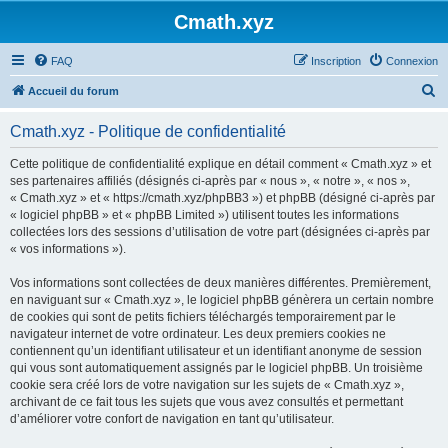
Cmath.xyz
FAQ
Inscription
Connexion
R
Accueil du forum
e
Cmath.xyz - Politique de confidentialité
c
h
Cette politique de confidentialité explique en détail comment « Cmath.xyz » et
ses partenaires affiliés (désignés ci-après par « nous », « notre », « nos »,
e
« Cmath.xyz » et « https://cmath.xyz/phpBB3 ») et phpBB (désigné ci-après par
r
« logiciel phpBB » et « phpBB Limited ») utilisent toutes les informations
collectées lors des sessions d’utilisation de votre part (désignées ci-après par
c
« vos informations »).
h
Vos informations sont collectées de deux manières différentes. Premièrement,
e
en naviguant sur « Cmath.xyz », le logiciel phpBB génèrera un certain nombre
r
de cookies qui sont de petits fichiers téléchargés temporairement par le
navigateur internet de votre ordinateur. Les deux premiers cookies ne
contiennent qu’un identifiant utilisateur et un identifiant anonyme de session
qui vous sont automatiquement assignés par le logiciel phpBB. Un troisième
cookie sera créé lors de votre navigation sur les sujets de « Cmath.xyz »,
archivant de ce fait tous les sujets que vous avez consultés et permettant
d’améliorer votre confort de navigation en tant qu’utilisateur.