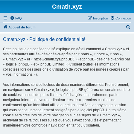
Cmath.xyz
FAQ
Inscription
Connexion
R
Accueil du forum
e
Cmath.xyz - Politique de confidentialité
c
h
Cette politique de confidentialité explique en détail comment « Cmath.xyz » et
ses partenaires affiliés (désignés ci-après par « nous », « notre », « nos »,
e
« Cmath.xyz » et « https://cmath.xyz/phpBB3 ») et phpBB (désigné ci-après par
r
« logiciel phpBB » et « phpBB Limited ») utilisent toutes les informations
collectées lors des sessions d’utilisation de votre part (désignées ci-après par
c
« vos informations »).
h
Vos informations sont collectées de deux manières différentes. Premièrement,
e
en naviguant sur « Cmath.xyz », le logiciel phpBB génèrera un certain nombre
r
de cookies qui sont de petits fichiers téléchargés temporairement par le
navigateur internet de votre ordinateur. Les deux premiers cookies ne
contiennent qu’un identifiant utilisateur et un identifiant anonyme de session
qui vous sont automatiquement assignés par le logiciel phpBB. Un troisième
cookie sera créé lors de votre navigation sur les sujets de « Cmath.xyz »,
archivant de ce fait tous les sujets que vous avez consultés et permettant
d’améliorer votre confort de navigation en tant qu’utilisateur.