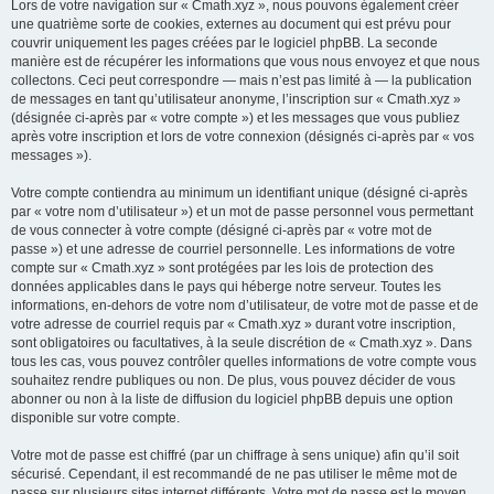
Lors de votre navigation sur « Cmath.xyz », nous pouvons également créer
une quatrième sorte de cookies, externes au document qui est prévu pour
couvrir uniquement les pages créées par le logiciel phpBB. La seconde
manière est de récupérer les informations que vous nous envoyez et que nous
collectons. Ceci peut correspondre — mais n’est pas limité à — la publication
de messages en tant qu’utilisateur anonyme, l’inscription sur « Cmath.xyz »
(désignée ci-après par « votre compte ») et les messages que vous publiez
après votre inscription et lors de votre connexion (désignés ci-après par « vos
messages »).
Votre compte contiendra au minimum un identifiant unique (désigné ci-après
par « votre nom d’utilisateur ») et un mot de passe personnel vous permettant
de vous connecter à votre compte (désigné ci-après par « votre mot de
passe ») et une adresse de courriel personnelle. Les informations de votre
compte sur « Cmath.xyz » sont protégées par les lois de protection des
données applicables dans le pays qui héberge notre serveur. Toutes les
informations, en-dehors de votre nom d’utilisateur, de votre mot de passe et de
votre adresse de courriel requis par « Cmath.xyz » durant votre inscription,
sont obligatoires ou facultatives, à la seule discrétion de « Cmath.xyz ». Dans
tous les cas, vous pouvez contrôler quelles informations de votre compte vous
souhaitez rendre publiques ou non. De plus, vous pouvez décider de vous
abonner ou non à la liste de diffusion du logiciel phpBB depuis une option
disponible sur votre compte.
Votre mot de passe est chiffré (par un chiffrage à sens unique) afin qu’il soit
sécurisé. Cependant, il est recommandé de ne pas utiliser le même mot de
passe sur plusieurs sites internet différents. Votre mot de passe est le moyen