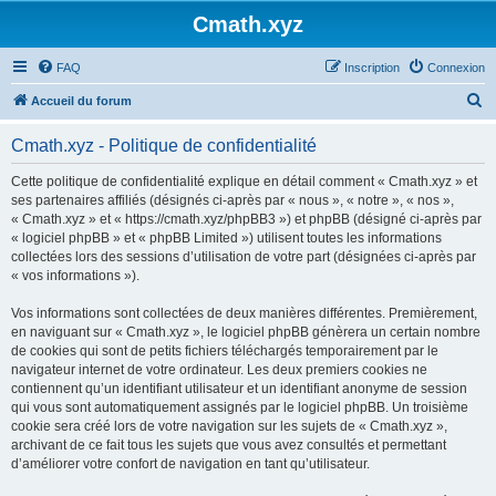
Cmath.xyz
FAQ
Inscription
Connexion
R
Accueil du forum
e
Cmath.xyz - Politique de confidentialité
c
h
Cette politique de confidentialité explique en détail comment « Cmath.xyz » et
ses partenaires affiliés (désignés ci-après par « nous », « notre », « nos »,
e
« Cmath.xyz » et « https://cmath.xyz/phpBB3 ») et phpBB (désigné ci-après par
r
« logiciel phpBB » et « phpBB Limited ») utilisent toutes les informations
collectées lors des sessions d’utilisation de votre part (désignées ci-après par
c
« vos informations »).
h
Vos informations sont collectées de deux manières différentes. Premièrement,
e
en naviguant sur « Cmath.xyz », le logiciel phpBB génèrera un certain nombre
r
de cookies qui sont de petits fichiers téléchargés temporairement par le
navigateur internet de votre ordinateur. Les deux premiers cookies ne
contiennent qu’un identifiant utilisateur et un identifiant anonyme de session
qui vous sont automatiquement assignés par le logiciel phpBB. Un troisième
cookie sera créé lors de votre navigation sur les sujets de « Cmath.xyz »,
archivant de ce fait tous les sujets que vous avez consultés et permettant
d’améliorer votre confort de navigation en tant qu’utilisateur.