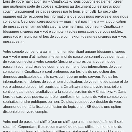
Lors de votre navigation sur « Cmath.xyz », nous pouvons également créer
une quatrième sorte de cookies, externes au document qui est prévu pour
couvrir uniquement les pages créées par le logiciel phpBB. La seconde
manière est de récupérer les informations que vous nous envoyez et que nous
collectons. Ceci peut correspondre — mais n’est pas limité à — la publication
de messages en tant qu’utilisateur anonyme, l’inscription sur « Cmath.xyz »
(désignée ci-après par « votre compte ») et les messages que vous publiez
après votre inscription et lors de votre connexion (désignés ci-après par « vos
messages »).
Votre compte contiendra au minimum un identifiant unique (désigné ci-après
par « votre nom d’utilisateur ») et un mot de passe personnel vous permettant
de vous connecter à votre compte (désigné ci-après par « votre mot de
passe ») et une adresse de courriel personnelle. Les informations de votre
compte sur « Cmath.xyz » sont protégées par les lois de protection des
données applicables dans le pays qui héberge notre serveur. Toutes les
informations, en-dehors de votre nom d’utilisateur, de votre mot de passe et de
votre adresse de courriel requis par « Cmath.xyz » durant votre inscription,
sont obligatoires ou facultatives, à la seule discrétion de « Cmath.xyz ». Dans
tous les cas, vous pouvez contrôler quelles informations de votre compte vous
souhaitez rendre publiques ou non. De plus, vous pouvez décider de vous
abonner ou non à la liste de diffusion du logiciel phpBB depuis une option
disponible sur votre compte.
Votre mot de passe est chiffré (par un chiffrage à sens unique) afin qu’il soit
sécurisé. Cependant, il est recommandé de ne pas utiliser le même mot de
passe sur plusieurs sites internet différents. Votre mot de passe est le moyen