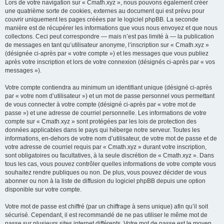
Lors de votre navigation sur « Cmath.xyz », nous pouvons également créer
une quatrième sorte de cookies, externes au document qui est prévu pour
couvrir uniquement les pages créées par le logiciel phpBB. La seconde
manière est de récupérer les informations que vous nous envoyez et que nous
collectons. Ceci peut correspondre — mais n’est pas limité à — la publication
de messages en tant qu’utilisateur anonyme, l’inscription sur « Cmath.xyz »
(désignée ci-après par « votre compte ») et les messages que vous publiez
après votre inscription et lors de votre connexion (désignés ci-après par « vos
messages »).
Votre compte contiendra au minimum un identifiant unique (désigné ci-après
par « votre nom d’utilisateur ») et un mot de passe personnel vous permettant
de vous connecter à votre compte (désigné ci-après par « votre mot de
passe ») et une adresse de courriel personnelle. Les informations de votre
compte sur « Cmath.xyz » sont protégées par les lois de protection des
données applicables dans le pays qui héberge notre serveur. Toutes les
informations, en-dehors de votre nom d’utilisateur, de votre mot de passe et de
votre adresse de courriel requis par « Cmath.xyz » durant votre inscription,
sont obligatoires ou facultatives, à la seule discrétion de « Cmath.xyz ». Dans
tous les cas, vous pouvez contrôler quelles informations de votre compte vous
souhaitez rendre publiques ou non. De plus, vous pouvez décider de vous
abonner ou non à la liste de diffusion du logiciel phpBB depuis une option
disponible sur votre compte.
Votre mot de passe est chiffré (par un chiffrage à sens unique) afin qu’il soit
sécurisé. Cependant, il est recommandé de ne pas utiliser le même mot de
passe sur plusieurs sites internet différents. Votre mot de passe est le moyen