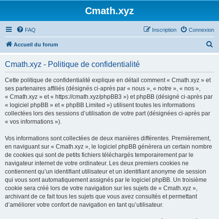
Cmath.xyz
FAQ
Inscription
Connexion
R
Accueil du forum
e
Cmath.xyz - Politique de confidentialité
c
h
Cette politique de confidentialité explique en détail comment « Cmath.xyz » et
ses partenaires affiliés (désignés ci-après par « nous », « notre », « nos »,
e
« Cmath.xyz » et « https://cmath.xyz/phpBB3 ») et phpBB (désigné ci-après par
r
« logiciel phpBB » et « phpBB Limited ») utilisent toutes les informations
collectées lors des sessions d’utilisation de votre part (désignées ci-après par
c
« vos informations »).
h
Vos informations sont collectées de deux manières différentes. Premièrement,
e
en naviguant sur « Cmath.xyz », le logiciel phpBB génèrera un certain nombre
r
de cookies qui sont de petits fichiers téléchargés temporairement par le
navigateur internet de votre ordinateur. Les deux premiers cookies ne
contiennent qu’un identifiant utilisateur et un identifiant anonyme de session
qui vous sont automatiquement assignés par le logiciel phpBB. Un troisième
cookie sera créé lors de votre navigation sur les sujets de « Cmath.xyz »,
archivant de ce fait tous les sujets que vous avez consultés et permettant
d’améliorer votre confort de navigation en tant qu’utilisateur.