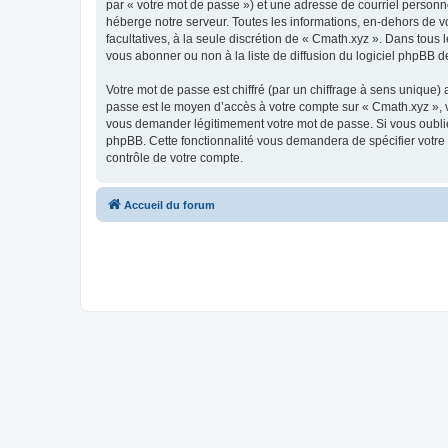
par « votre mot de passe ») et une adresse de courriel personn
héberge notre serveur. Toutes les informations, en-dehors de vot
facultatives, à la seule discrétion de « Cmath.xyz ». Dans tou
vous abonner ou non à la liste de diffusion du logiciel phpBB d
Votre mot de passe est chiffré (par un chiffrage à sens unique) 
passe est le moyen d’accès à votre compte sur « Cmath.xyz », v
vous demander légitimement votre mot de passe. Si vous oubliez
phpBB. Cette fonctionnalité vous demandera de spécifier votre 
contrôle de votre compte.
Accueil du forum