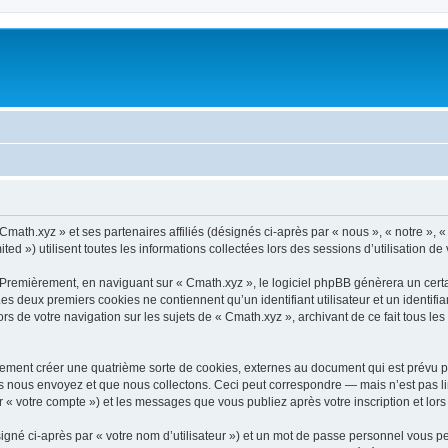
Cmath.xyz » et ses partenaires affiliés (désignés ci-après par « nous », « notre », 
d ») utilisent toutes les informations collectées lors des sessions d’utilisation de 
 Premièrement, en naviguant sur « Cmath.xyz », le logiciel phpBB génèrera un certa
 Les deux premiers cookies ne contiennent qu’un identifiant utilisateur et un ident
rs de votre navigation sur les sujets de « Cmath.xyz », archivant de ce fait tous le
ement créer une quatrième sorte de cookies, externes au document qui est prévu p
 nous envoyez et que nous collectons. Ceci peut correspondre — mais n’est pas lim
r « votre compte ») et les messages que vous publiez après votre inscription et lo
igné ci-après par « votre nom d’utilisateur ») et un mot de passe personnel vous p