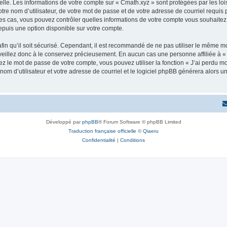
elle. Les informations de votre compte sur « Cmath.xyz » sont protégées par les lo
re nom d’utilisateur, de votre mot de passe et de votre adresse de courriel requis p
s les cas, vous pouvez contrôler quelles informations de votre compte vous souhait
epuis une option disponible sur votre compte.
afin qu’il soit sécurisé. Cependant, il est recommandé de ne pas utiliser le même mot
eillez donc à le conservez précieusement. En aucun cas une personne affiliée à « 
 le mot de passe de votre compte, vous pouvez utiliser la fonction « J’ai perdu mo
nom d’utilisateur et votre adresse de courriel et le logiciel phpBB générera alors
Développé par
phpBB
® Forum Software © phpBB Limited
Traduction française officielle
©
Qiaeru
Confidentialité
|
Conditions