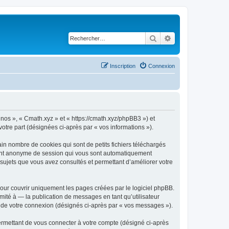
Rechercher
Recherche avancé
Inscription
Connexion
« nos », « Cmath.xyz » et « https://cmath.xyz/phpBB3 ») et
votre part (désignées ci-après par « vos informations »).
in nombre de cookies qui sont de petits fichiers téléchargés
ifiant anonyme de session qui vous sont automatiquement
s sujets que vous avez consultés et permettant d’améliorer votre
our couvrir uniquement les pages créées par le logiciel phpBB.
ité à — la publication de messages en tant qu’utilisateur
rs de votre connexion (désignés ci-après par « vos messages »).
ermettant de vous connecter à votre compte (désigné ci-après