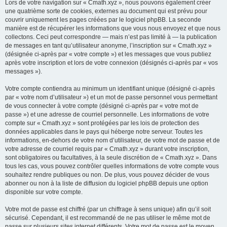
Lors de votre navigation sur « Cmath.xyz », nous pouvons également créer
une quatrième sorte de cookies, externes au document qui est prévu pour
couvrir uniquement les pages créées par le logiciel phpBB. La seconde
manière est de récupérer les informations que vous nous envoyez et que nous
collectons. Ceci peut correspondre — mais n’est pas limité à — la publication
de messages en tant qu’utilisateur anonyme, l’inscription sur « Cmath.xyz »
(désignée ci-après par « votre compte ») et les messages que vous publiez
après votre inscription et lors de votre connexion (désignés ci-après par « vos
messages »).
Votre compte contiendra au minimum un identifiant unique (désigné ci-après
par « votre nom d’utilisateur ») et un mot de passe personnel vous permettant
de vous connecter à votre compte (désigné ci-après par « votre mot de
passe ») et une adresse de courriel personnelle. Les informations de votre
compte sur « Cmath.xyz » sont protégées par les lois de protection des
données applicables dans le pays qui héberge notre serveur. Toutes les
informations, en-dehors de votre nom d’utilisateur, de votre mot de passe et de
votre adresse de courriel requis par « Cmath.xyz » durant votre inscription,
sont obligatoires ou facultatives, à la seule discrétion de « Cmath.xyz ». Dans
tous les cas, vous pouvez contrôler quelles informations de votre compte vous
souhaitez rendre publiques ou non. De plus, vous pouvez décider de vous
abonner ou non à la liste de diffusion du logiciel phpBB depuis une option
disponible sur votre compte.
Votre mot de passe est chiffré (par un chiffrage à sens unique) afin qu’il soit
sécurisé. Cependant, il est recommandé de ne pas utiliser le même mot de
passe sur plusieurs sites internet différents. Votre mot de passe est le moyen