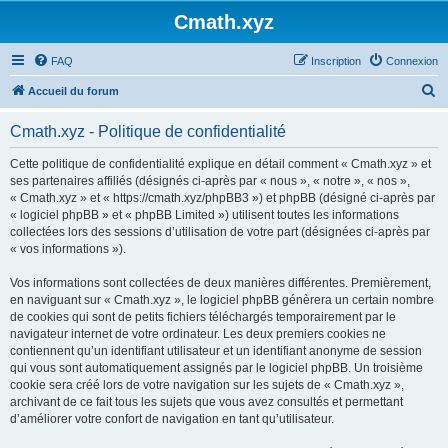
Cmath.xyz
FAQ
Inscription
Connexion
R
Accueil du forum
e
Cmath.xyz - Politique de confidentialité
c
h
Cette politique de confidentialité explique en détail comment « Cmath.xyz » et
ses partenaires affiliés (désignés ci-après par « nous », « notre », « nos »,
e
« Cmath.xyz » et « https://cmath.xyz/phpBB3 ») et phpBB (désigné ci-après par
r
« logiciel phpBB » et « phpBB Limited ») utilisent toutes les informations
collectées lors des sessions d’utilisation de votre part (désignées ci-après par
c
« vos informations »).
h
Vos informations sont collectées de deux manières différentes. Premièrement,
e
en naviguant sur « Cmath.xyz », le logiciel phpBB génèrera un certain nombre
r
de cookies qui sont de petits fichiers téléchargés temporairement par le
navigateur internet de votre ordinateur. Les deux premiers cookies ne
contiennent qu’un identifiant utilisateur et un identifiant anonyme de session
qui vous sont automatiquement assignés par le logiciel phpBB. Un troisième
cookie sera créé lors de votre navigation sur les sujets de « Cmath.xyz »,
archivant de ce fait tous les sujets que vous avez consultés et permettant
d’améliorer votre confort de navigation en tant qu’utilisateur.