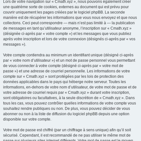
Lors de votre navigation sur « Cmath.xyz », nous pouvons également créer
une quatrième sorte de cookies, externes au document qui est prévu pour
couvrir uniquement les pages créées par le logiciel phpBB. La seconde
manière est de récupérer les informations que vous nous envoyez et que nous
collectons. Ceci peut correspondre — mais n’est pas limité à — la publication
de messages en tant qu’utilisateur anonyme, l’inscription sur « Cmath.xyz »
(désignée ci-après par « votre compte ») et les messages que vous publiez
après votre inscription et lors de votre connexion (désignés ci-après par « vos
messages »).
Votre compte contiendra au minimum un identifiant unique (désigné ci-après
par « votre nom d’utilisateur ») et un mot de passe personnel vous permettant
de vous connecter à votre compte (désigné ci-après par « votre mot de
passe ») et une adresse de courriel personnelle. Les informations de votre
compte sur « Cmath.xyz » sont protégées par les lois de protection des
données applicables dans le pays qui héberge notre serveur. Toutes les
informations, en-dehors de votre nom d’utilisateur, de votre mot de passe et de
votre adresse de courriel requis par « Cmath.xyz » durant votre inscription,
sont obligatoires ou facultatives, à la seule discrétion de « Cmath.xyz ». Dans
tous les cas, vous pouvez contrôler quelles informations de votre compte vous
souhaitez rendre publiques ou non. De plus, vous pouvez décider de vous
abonner ou non à la liste de diffusion du logiciel phpBB depuis une option
disponible sur votre compte.
Votre mot de passe est chiffré (par un chiffrage à sens unique) afin qu’il soit
sécurisé. Cependant, il est recommandé de ne pas utiliser le même mot de
passe sur plusieurs sites internet différents. Votre mot de passe est le moyen