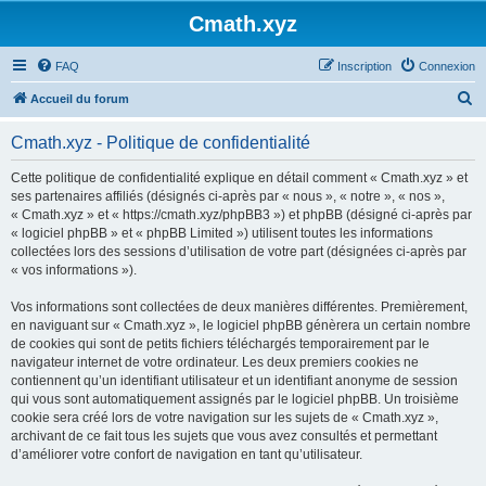
Cmath.xyz
FAQ
Inscription
Connexion
R
Accueil du forum
e
Cmath.xyz - Politique de confidentialité
c
h
Cette politique de confidentialité explique en détail comment « Cmath.xyz » et
ses partenaires affiliés (désignés ci-après par « nous », « notre », « nos »,
e
« Cmath.xyz » et « https://cmath.xyz/phpBB3 ») et phpBB (désigné ci-après par
r
« logiciel phpBB » et « phpBB Limited ») utilisent toutes les informations
collectées lors des sessions d’utilisation de votre part (désignées ci-après par
c
« vos informations »).
h
Vos informations sont collectées de deux manières différentes. Premièrement,
e
en naviguant sur « Cmath.xyz », le logiciel phpBB génèrera un certain nombre
r
de cookies qui sont de petits fichiers téléchargés temporairement par le
navigateur internet de votre ordinateur. Les deux premiers cookies ne
contiennent qu’un identifiant utilisateur et un identifiant anonyme de session
qui vous sont automatiquement assignés par le logiciel phpBB. Un troisième
cookie sera créé lors de votre navigation sur les sujets de « Cmath.xyz »,
archivant de ce fait tous les sujets que vous avez consultés et permettant
d’améliorer votre confort de navigation en tant qu’utilisateur.