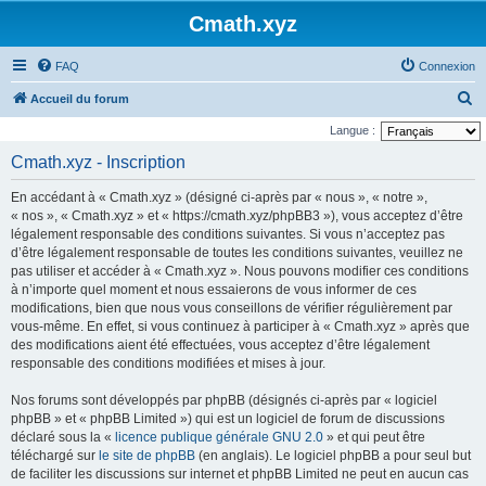
Cmath.xyz
FAQ
Connexion
R
Accueil du forum
e
Langue :
c
Cmath.xyz - Inscription
h
En accédant à « Cmath.xyz » (désigné ci-après par « nous », « notre »,
e
« nos », « Cmath.xyz » et « https://cmath.xyz/phpBB3 »), vous acceptez d’être
r
légalement responsable des conditions suivantes. Si vous n’acceptez pas
d’être légalement responsable de toutes les conditions suivantes, veuillez ne
c
pas utiliser et accéder à « Cmath.xyz ». Nous pouvons modifier ces conditions
h
à n’importe quel moment et nous essaierons de vous informer de ces
e
modifications, bien que nous vous conseillons de vérifier régulièrement par
vous-même. En effet, si vous continuez à participer à « Cmath.xyz » après que
r
des modifications aient été effectuées, vous acceptez d’être légalement
responsable des conditions modifiées et mises à jour.
Nos forums sont développés par phpBB (désignés ci-après par « logiciel
phpBB » et « phpBB Limited ») qui est un logiciel de forum de discussions
déclaré sous la «
licence publique générale GNU 2.0
» et qui peut être
téléchargé sur
le site de phpBB
(en anglais). Le logiciel phpBB a pour seul but
de faciliter les discussions sur internet et phpBB Limited ne peut en aucun cas