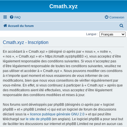
Cmath.xyz
FAQ
Connexion
R
Accueil du forum
e
Langue :
c
Cmath.xyz - Inscription
h
En accédant à « Cmath.xyz » (désigné ci-après par « nous », « notre »,
e
« nos », « Cmath.xyz » et « https://cmath.xyz/phpBB3 »), vous acceptez d’être
r
légalement responsable des conditions suivantes. Si vous n’acceptez pas
d’être légalement responsable de toutes les conditions suivantes, veuillez ne
c
pas utiliser et accéder à « Cmath.xyz ». Nous pouvons modifier ces conditions
h
à n’importe quel moment et nous essaierons de vous informer de ces
e
modifications, bien que nous vous conseillons de vérifier régulièrement par
vous-même. En effet, si vous continuez à participer à « Cmath.xyz » après que
r
des modifications aient été effectuées, vous acceptez d’être légalement
responsable des conditions modifiées et mises à jour.
Nos forums sont développés par phpBB (désignés ci-après par « logiciel
phpBB » et « phpBB Limited ») qui est un logiciel de forum de discussions
déclaré sous la «
licence publique générale GNU 2.0
» et qui peut être
téléchargé sur
le site de phpBB
(en anglais). Le logiciel phpBB a pour seul but
de faciliter les discussions sur internet et phpBB Limited ne peut en aucun cas