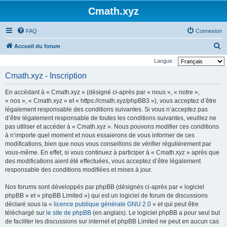
Cmath.xyz
FAQ
Connexion
R
Accueil du forum
e
Langue :
c
Cmath.xyz - Inscription
h
En accédant à « Cmath.xyz » (désigné ci-après par « nous », « notre »,
e
« nos », « Cmath.xyz » et « https://cmath.xyz/phpBB3 »), vous acceptez d’être
r
légalement responsable des conditions suivantes. Si vous n’acceptez pas
d’être légalement responsable de toutes les conditions suivantes, veuillez ne
c
pas utiliser et accéder à « Cmath.xyz ». Nous pouvons modifier ces conditions
h
à n’importe quel moment et nous essaierons de vous informer de ces
e
modifications, bien que nous vous conseillons de vérifier régulièrement par
vous-même. En effet, si vous continuez à participer à « Cmath.xyz » après que
r
des modifications aient été effectuées, vous acceptez d’être légalement
responsable des conditions modifiées et mises à jour.
Nos forums sont développés par phpBB (désignés ci-après par « logiciel
phpBB » et « phpBB Limited ») qui est un logiciel de forum de discussions
déclaré sous la «
licence publique générale GNU 2.0
» et qui peut être
téléchargé sur
le site de phpBB
(en anglais). Le logiciel phpBB a pour seul but
de faciliter les discussions sur internet et phpBB Limited ne peut en aucun cas