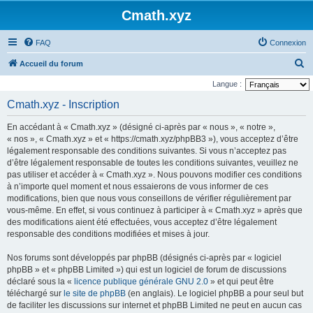
Cmath.xyz
FAQ
Connexion
R
Accueil du forum
e
Langue :
c
Cmath.xyz - Inscription
h
En accédant à « Cmath.xyz » (désigné ci-après par « nous », « notre »,
e
« nos », « Cmath.xyz » et « https://cmath.xyz/phpBB3 »), vous acceptez d’être
r
légalement responsable des conditions suivantes. Si vous n’acceptez pas
d’être légalement responsable de toutes les conditions suivantes, veuillez ne
c
pas utiliser et accéder à « Cmath.xyz ». Nous pouvons modifier ces conditions
h
à n’importe quel moment et nous essaierons de vous informer de ces
e
modifications, bien que nous vous conseillons de vérifier régulièrement par
vous-même. En effet, si vous continuez à participer à « Cmath.xyz » après que
r
des modifications aient été effectuées, vous acceptez d’être légalement
responsable des conditions modifiées et mises à jour.
Nos forums sont développés par phpBB (désignés ci-après par « logiciel
phpBB » et « phpBB Limited ») qui est un logiciel de forum de discussions
déclaré sous la «
licence publique générale GNU 2.0
» et qui peut être
téléchargé sur
le site de phpBB
(en anglais). Le logiciel phpBB a pour seul but
de faciliter les discussions sur internet et phpBB Limited ne peut en aucun cas