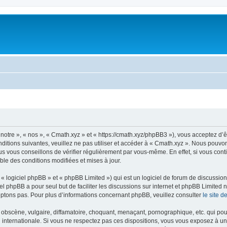
notre », « nos », « Cmath.xyz » et « https://cmath.xyz/phpBB3 »), vous acceptez d’
ditions suivantes, veuillez ne pas utiliser et accéder à « Cmath.xyz ». Nous pouvo
s vous conseillons de vérifier régulièrement par vous-même. En effet, si vous cont
ble des conditions modifiées et mises à jour.
 logiciel phpBB » et « phpBB Limited ») qui est un logiciel de forum de discussio
iel phpBB a pour seul but de faciliter les discussions sur internet et phpBB Limit
ptons pas. Pour plus d’informations concernant phpBB, veuillez consulter
le site 
obscène, vulgaire, diffamatoire, choquant, menaçant, pornographique, etc. qui pourr
i internationale. Si vous ne respectez pas ces dispositions, vous vous exposez à un