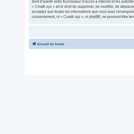
droit d’avertir votre fournisseur d’accès à internet et les autor
« Cmath.xyz » ait le droit de supprimer, de modifier, de déplac
acceptez que toutes les informations que vous avez renseignées
consentement, ni « Cmath.xyz », ni phpBB, ne pourront être t
Accueil du forum