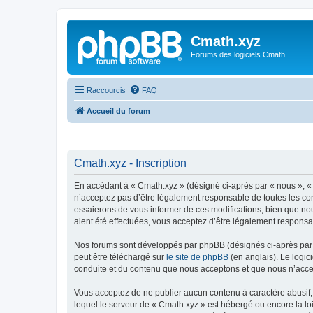
Cmath.xyz
Forums des logiciels Cmath
Raccourcis
FAQ
Accueil du forum
Cmath.xyz - Inscription
En accédant à « Cmath.xyz » (désigné ci-après par « nous », « 
n’acceptez pas d’être légalement responsable de toutes les con
essaierons de vous informer de ces modifications, bien que nou
aient été effectuées, vous acceptez d’être légalement responsa
Nos forums sont développés par phpBB (désignés ci-après par «
peut être téléchargé sur
le site de phpBB
(en anglais). Le logic
conduite et du contenu que nous acceptons et que nous n’acce
Vous acceptez de ne publier aucun contenu à caractère abusif, 
lequel le serveur de « Cmath.xyz » est hébergé ou encore la lo