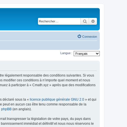
Rechercher
Recherche avancé
Connexion
Langue :
être légalement responsable des conditions suivantes. Si vous
ns modifier ces conditions à n’importe quel moment et nous
inuez à participer à « Cmath.xyz » après que des modifications
ns déclaré sous la «
licence publique générale GNU 2.0
» et qui
ed ne peut en aucun cas être tenu comme responsable de la
de phpBB
(en anglais).
ait transgresser la législation de votre pays, du pays dans
 bannissement immédiat et définitif et nous nous réservons le