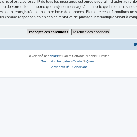
ités officielles. L’adresse IP de tous les messages est enregistrée afin d’aider au re
er ou de verrouiller n’importe quel sujet et message à n’importe quel moment si nous
 soient enregistrées dans notre base de données. Bien que ces informations ne ser
enus comme responsables en cas de tentative de piratage informatique visant à co
Développé par
phpBB
® Forum Software © phpBB Limited
Traduction française officielle
©
Qiaeru
Confidentialité
|
Conditions