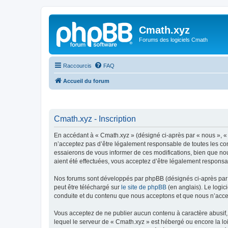
Cmath.xyz
Forums des logiciels Cmath
Raccourcis
FAQ
Accueil du forum
Cmath.xyz - Inscription
En accédant à « Cmath.xyz » (désigné ci-après par « nous », « 
n’acceptez pas d’être légalement responsable de toutes les con
essaierons de vous informer de ces modifications, bien que nou
aient été effectuées, vous acceptez d’être légalement responsa
Nos forums sont développés par phpBB (désignés ci-après par «
peut être téléchargé sur
le site de phpBB
(en anglais). Le logic
conduite et du contenu que nous acceptons et que nous n’acce
Vous acceptez de ne publier aucun contenu à caractère abusif, 
lequel le serveur de « Cmath.xyz » est hébergé ou encore la lo