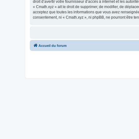
droit d’avertir votre fournisseur d’accès à internet et les autor
« Cmath.xyz » ait le droit de supprimer, de modifier, de déplac
acceptez que toutes les informations que vous avez renseignées
consentement, ni « Cmath.xyz », ni phpBB, ne pourront être t
Accueil du forum