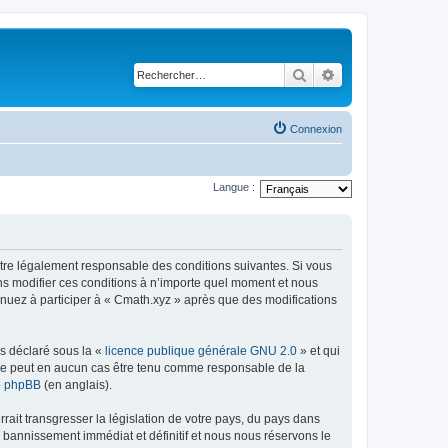
Rechercher
Recherche avancé
Connexion
Langue :
être légalement responsable des conditions suivantes. Si vous
ns modifier ces conditions à n’importe quel moment et nous
inuez à participer à « Cmath.xyz » après que des modifications
ns déclaré sous la «
licence publique générale GNU 2.0
» et qui
ed ne peut en aucun cas être tenu comme responsable de la
de phpBB
(en anglais).
ait transgresser la législation de votre pays, du pays dans
 bannissement immédiat et définitif et nous nous réservons le