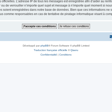
ités officielles. L’adresse IP de tous les messages est enregistrée afin d’aider au re
er ou de verrouiller n’importe quel sujet et message à n’importe quel moment si nous
 soient enregistrées dans notre base de données. Bien que ces informations ne ser
enus comme responsables en cas de tentative de piratage informatique visant à co
Développé par
phpBB
® Forum Software © phpBB Limited
Traduction française officielle
©
Qiaeru
Confidentialité
|
Conditions