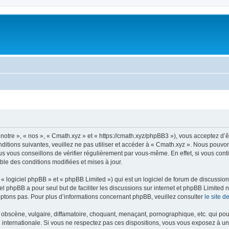
notre », « nos », « Cmath.xyz » et « https://cmath.xyz/phpBB3 »), vous acceptez d’
ditions suivantes, veuillez ne pas utiliser et accéder à « Cmath.xyz ». Nous pouvo
s vous conseillons de vérifier régulièrement par vous-même. En effet, si vous cont
ble des conditions modifiées et mises à jour.
 logiciel phpBB » et « phpBB Limited ») qui est un logiciel de forum de discussio
iel phpBB a pour seul but de faciliter les discussions sur internet et phpBB Limit
ptons pas. Pour plus d’informations concernant phpBB, veuillez consulter
le site 
obscène, vulgaire, diffamatoire, choquant, menaçant, pornographique, etc. qui pourr
i internationale. Si vous ne respectez pas ces dispositions, vous vous exposez à un