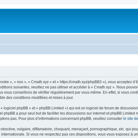
notre », « nos », « Cmath.xyz » et « https://cmath.xyz/phpBB3 »), vous acceptez d’
ditions suivantes, veuillez ne pas utiliser et accéder à « Cmath.xyz ». Nous pouvo
s vous conseillons de vérifier régulièrement par vous-même. En effet, si vous cont
ble des conditions modifiées et mises à jour.
 logiciel phpBB » et « phpBB Limited ») qui est un logiciel de forum de discussio
iel phpBB a pour seul but de faciliter les discussions sur internet et phpBB Limit
ptons pas. Pour plus d’informations concernant phpBB, veuillez consulter
le site 
obscène, vulgaire, diffamatoire, choquant, menaçant, pornographique, etc. qui pourr
i internationale. Si vous ne respectez pas ces dispositions, vous vous exposez à un