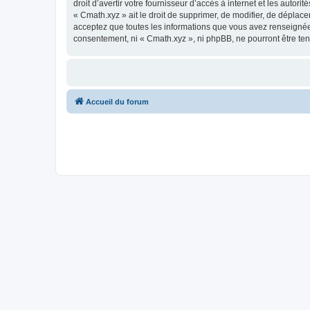
droit d’avertir votre fournisseur d’accès à internet et les autor
« Cmath.xyz » ait le droit de supprimer, de modifier, de déplac
acceptez que toutes les informations que vous avez renseignées
consentement, ni « Cmath.xyz », ni phpBB, ne pourront être t
Accueil du forum