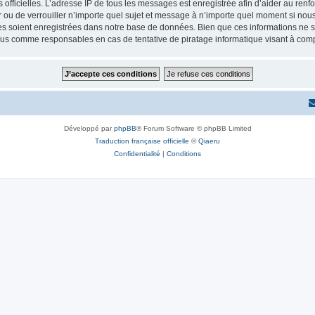
ités officielles. L’adresse IP de tous les messages est enregistrée afin d’aider au re
er ou de verrouiller n’importe quel sujet et message à n’importe quel moment si nous
 soient enregistrées dans notre base de données. Bien que ces informations ne ser
enus comme responsables en cas de tentative de piratage informatique visant à co
Développé par
phpBB
® Forum Software © phpBB Limited
Traduction française officielle
©
Qiaeru
Confidentialité
|
Conditions