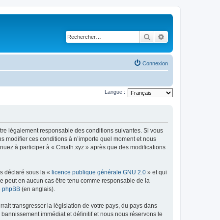
Rechercher
Recherche avancé
Connexion
Langue :
être légalement responsable des conditions suivantes. Si vous
ns modifier ces conditions à n’importe quel moment et nous
inuez à participer à « Cmath.xyz » après que des modifications
ns déclaré sous la «
licence publique générale GNU 2.0
» et qui
ed ne peut en aucun cas être tenu comme responsable de la
de phpBB
(en anglais).
ait transgresser la législation de votre pays, du pays dans
 bannissement immédiat et définitif et nous nous réservons le