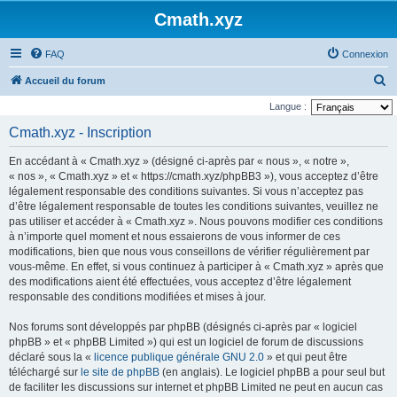
Cmath.xyz
FAQ
Connexion
R
Accueil du forum
e
Langue :
c
Cmath.xyz - Inscription
h
En accédant à « Cmath.xyz » (désigné ci-après par « nous », « notre »,
e
« nos », « Cmath.xyz » et « https://cmath.xyz/phpBB3 »), vous acceptez d’être
r
légalement responsable des conditions suivantes. Si vous n’acceptez pas
d’être légalement responsable de toutes les conditions suivantes, veuillez ne
c
pas utiliser et accéder à « Cmath.xyz ». Nous pouvons modifier ces conditions
h
à n’importe quel moment et nous essaierons de vous informer de ces
e
modifications, bien que nous vous conseillons de vérifier régulièrement par
vous-même. En effet, si vous continuez à participer à « Cmath.xyz » après que
r
des modifications aient été effectuées, vous acceptez d’être légalement
responsable des conditions modifiées et mises à jour.
Nos forums sont développés par phpBB (désignés ci-après par « logiciel
phpBB » et « phpBB Limited ») qui est un logiciel de forum de discussions
déclaré sous la «
licence publique générale GNU 2.0
» et qui peut être
téléchargé sur
le site de phpBB
(en anglais). Le logiciel phpBB a pour seul but
de faciliter les discussions sur internet et phpBB Limited ne peut en aucun cas