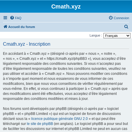
Cmath.xyz
FAQ
Connexion
R
Accueil du forum
e
Langue :
c
Cmath.xyz - Inscription
h
En accédant à « Cmath.xyz » (désigné ci-après par « nous », « notre »,
e
« nos », « Cmath.xyz » et « https://cmath.xyz/phpBB3 »), vous acceptez d’être
r
légalement responsable des conditions suivantes. Si vous n’acceptez pas
d’être légalement responsable de toutes les conditions suivantes, veuillez ne
c
pas utiliser et accéder à « Cmath.xyz ». Nous pouvons modifier ces conditions
h
à n’importe quel moment et nous essaierons de vous informer de ces
e
modifications, bien que nous vous conseillons de vérifier régulièrement par
vous-même. En effet, si vous continuez à participer à « Cmath.xyz » après que
r
des modifications aient été effectuées, vous acceptez d’être légalement
responsable des conditions modifiées et mises à jour.
Nos forums sont développés par phpBB (désignés ci-après par « logiciel
phpBB » et « phpBB Limited ») qui est un logiciel de forum de discussions
déclaré sous la «
licence publique générale GNU 2.0
» et qui peut être
téléchargé sur
le site de phpBB
(en anglais). Le logiciel phpBB a pour seul but
de faciliter les discussions sur internet et phpBB Limited ne peut en aucun cas