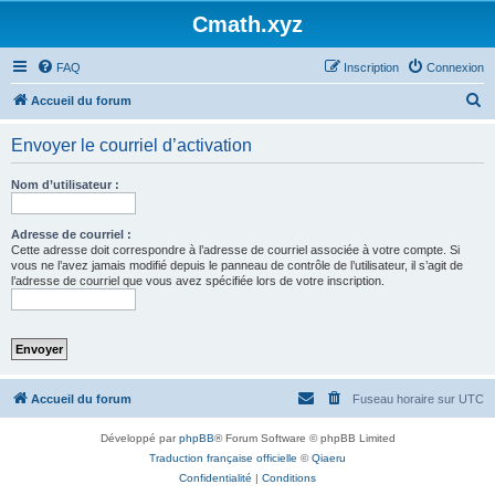
Cmath.xyz
FAQ
Inscription
Connexion
R
Accueil du forum
e
Envoyer le courriel d’activation
c
h
Nom d’utilisateur :
e
r
Adresse de courriel :
Cette adresse doit correspondre à l’adresse de courriel associée à votre compte. Si
c
vous ne l’avez jamais modifié depuis le panneau de contrôle de l’utilisateur, il s’agit de
l’adresse de courriel que vous avez spécifiée lors de votre inscription.
h
e
r
Accueil du forum
Fuseau horaire sur
UTC
Développé par
phpBB
® Forum Software © phpBB Limited
Traduction française officielle
©
Qiaeru
Confidentialité
|
Conditions