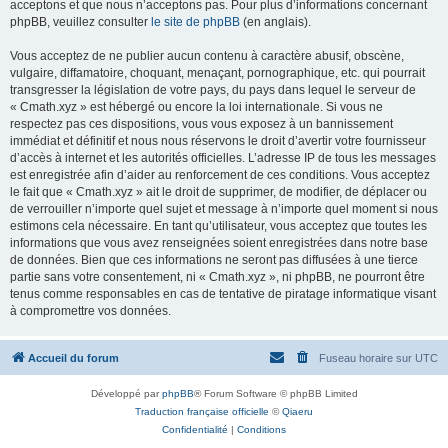
acceptons et que nous n’acceptons pas. Pour plus d’informations concernant
phpBB, veuillez consulter
le site de phpBB
(en anglais).
Vous acceptez de ne publier aucun contenu à caractère abusif, obscène,
vulgaire, diffamatoire, choquant, menaçant, pornographique, etc. qui pourrait
transgresser la législation de votre pays, du pays dans lequel le serveur de
« Cmath.xyz » est hébergé ou encore la loi internationale. Si vous ne
respectez pas ces dispositions, vous vous exposez à un bannissement
immédiat et définitif et nous nous réservons le droit d’avertir votre fournisseur
d’accès à internet et les autorités officielles. L’adresse IP de tous les messages
est enregistrée afin d’aider au renforcement de ces conditions. Vous acceptez
le fait que « Cmath.xyz » ait le droit de supprimer, de modifier, de déplacer ou
de verrouiller n’importe quel sujet et message à n’importe quel moment si nous
estimons cela nécessaire. En tant qu’utilisateur, vous acceptez que toutes les
informations que vous avez renseignées soient enregistrées dans notre base
de données. Bien que ces informations ne seront pas diffusées à une tierce
partie sans votre consentement, ni « Cmath.xyz », ni phpBB, ne pourront être
tenus comme responsables en cas de tentative de piratage informatique visant
à compromettre vos données.
Accueil du forum
Fuseau horaire sur
UTC
Développé par
phpBB
® Forum Software © phpBB Limited
Traduction française officielle
©
Qiaeru
Confidentialité
|
Conditions