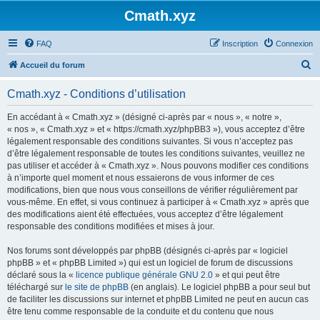
Cmath.xyz
FAQ
Inscription
Connexion
R
Accueil du forum
e
Cmath.xyz - Conditions d’utilisation
c
h
En accédant à « Cmath.xyz » (désigné ci-après par « nous », « notre »,
« nos », « Cmath.xyz » et « https://cmath.xyz/phpBB3 »), vous acceptez d’être
e
légalement responsable des conditions suivantes. Si vous n’acceptez pas
r
d’être légalement responsable de toutes les conditions suivantes, veuillez ne
pas utiliser et accéder à « Cmath.xyz ». Nous pouvons modifier ces conditions
c
à n’importe quel moment et nous essaierons de vous informer de ces
h
modifications, bien que nous vous conseillons de vérifier régulièrement par
vous-même. En effet, si vous continuez à participer à « Cmath.xyz » après que
e
des modifications aient été effectuées, vous acceptez d’être légalement
r
responsable des conditions modifiées et mises à jour.
Nos forums sont développés par phpBB (désignés ci-après par « logiciel
phpBB » et « phpBB Limited ») qui est un logiciel de forum de discussions
déclaré sous la «
licence publique générale GNU 2.0
» et qui peut être
téléchargé sur
le site de phpBB
(en anglais). Le logiciel phpBB a pour seul but
de faciliter les discussions sur internet et phpBB Limited ne peut en aucun cas
être tenu comme responsable de la conduite et du contenu que nous