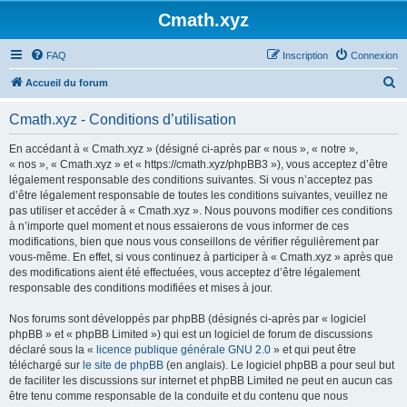
Cmath.xyz
FAQ
Inscription
Connexion
R
Accueil du forum
e
Cmath.xyz - Conditions d’utilisation
c
h
En accédant à « Cmath.xyz » (désigné ci-après par « nous », « notre »,
« nos », « Cmath.xyz » et « https://cmath.xyz/phpBB3 »), vous acceptez d’être
e
légalement responsable des conditions suivantes. Si vous n’acceptez pas
r
d’être légalement responsable de toutes les conditions suivantes, veuillez ne
pas utiliser et accéder à « Cmath.xyz ». Nous pouvons modifier ces conditions
c
à n’importe quel moment et nous essaierons de vous informer de ces
h
modifications, bien que nous vous conseillons de vérifier régulièrement par
vous-même. En effet, si vous continuez à participer à « Cmath.xyz » après que
e
des modifications aient été effectuées, vous acceptez d’être légalement
r
responsable des conditions modifiées et mises à jour.
Nos forums sont développés par phpBB (désignés ci-après par « logiciel
phpBB » et « phpBB Limited ») qui est un logiciel de forum de discussions
déclaré sous la «
licence publique générale GNU 2.0
» et qui peut être
téléchargé sur
le site de phpBB
(en anglais). Le logiciel phpBB a pour seul but
de faciliter les discussions sur internet et phpBB Limited ne peut en aucun cas
être tenu comme responsable de la conduite et du contenu que nous