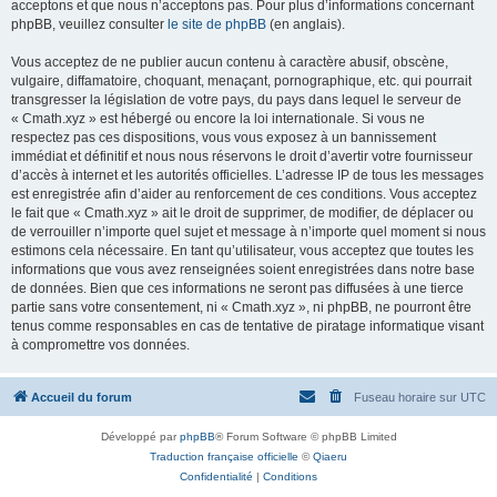
acceptons et que nous n’acceptons pas. Pour plus d’informations concernant
phpBB, veuillez consulter
le site de phpBB
(en anglais).
Vous acceptez de ne publier aucun contenu à caractère abusif, obscène,
vulgaire, diffamatoire, choquant, menaçant, pornographique, etc. qui pourrait
transgresser la législation de votre pays, du pays dans lequel le serveur de
« Cmath.xyz » est hébergé ou encore la loi internationale. Si vous ne
respectez pas ces dispositions, vous vous exposez à un bannissement
immédiat et définitif et nous nous réservons le droit d’avertir votre fournisseur
d’accès à internet et les autorités officielles. L’adresse IP de tous les messages
est enregistrée afin d’aider au renforcement de ces conditions. Vous acceptez
le fait que « Cmath.xyz » ait le droit de supprimer, de modifier, de déplacer ou
de verrouiller n’importe quel sujet et message à n’importe quel moment si nous
estimons cela nécessaire. En tant qu’utilisateur, vous acceptez que toutes les
informations que vous avez renseignées soient enregistrées dans notre base
de données. Bien que ces informations ne seront pas diffusées à une tierce
partie sans votre consentement, ni « Cmath.xyz », ni phpBB, ne pourront être
tenus comme responsables en cas de tentative de piratage informatique visant
à compromettre vos données.
Accueil du forum
Fuseau horaire sur
UTC
Développé par
phpBB
® Forum Software © phpBB Limited
Traduction française officielle
©
Qiaeru
Confidentialité
|
Conditions