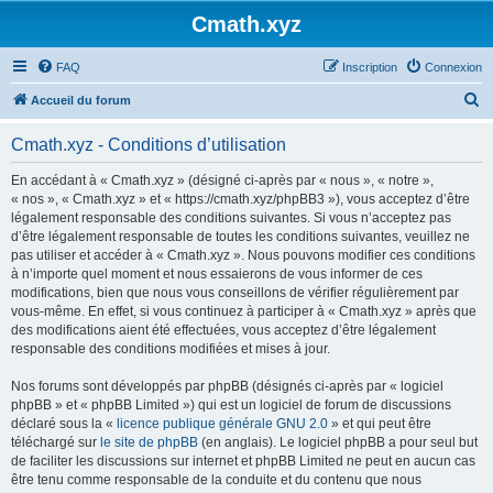
Cmath.xyz
FAQ
Inscription
Connexion
R
Accueil du forum
e
Cmath.xyz - Conditions d’utilisation
c
h
En accédant à « Cmath.xyz » (désigné ci-après par « nous », « notre »,
« nos », « Cmath.xyz » et « https://cmath.xyz/phpBB3 »), vous acceptez d’être
e
légalement responsable des conditions suivantes. Si vous n’acceptez pas
r
d’être légalement responsable de toutes les conditions suivantes, veuillez ne
pas utiliser et accéder à « Cmath.xyz ». Nous pouvons modifier ces conditions
c
à n’importe quel moment et nous essaierons de vous informer de ces
h
modifications, bien que nous vous conseillons de vérifier régulièrement par
vous-même. En effet, si vous continuez à participer à « Cmath.xyz » après que
e
des modifications aient été effectuées, vous acceptez d’être légalement
r
responsable des conditions modifiées et mises à jour.
Nos forums sont développés par phpBB (désignés ci-après par « logiciel
phpBB » et « phpBB Limited ») qui est un logiciel de forum de discussions
déclaré sous la «
licence publique générale GNU 2.0
» et qui peut être
téléchargé sur
le site de phpBB
(en anglais). Le logiciel phpBB a pour seul but
de faciliter les discussions sur internet et phpBB Limited ne peut en aucun cas
être tenu comme responsable de la conduite et du contenu que nous