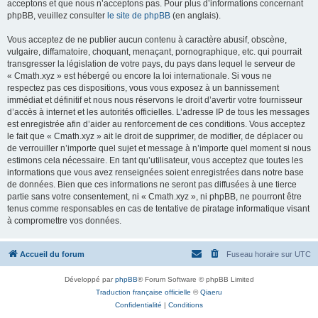
acceptons et que nous n’acceptons pas. Pour plus d’informations concernant
phpBB, veuillez consulter
le site de phpBB
(en anglais).
Vous acceptez de ne publier aucun contenu à caractère abusif, obscène,
vulgaire, diffamatoire, choquant, menaçant, pornographique, etc. qui pourrait
transgresser la législation de votre pays, du pays dans lequel le serveur de
« Cmath.xyz » est hébergé ou encore la loi internationale. Si vous ne
respectez pas ces dispositions, vous vous exposez à un bannissement
immédiat et définitif et nous nous réservons le droit d’avertir votre fournisseur
d’accès à internet et les autorités officielles. L’adresse IP de tous les messages
est enregistrée afin d’aider au renforcement de ces conditions. Vous acceptez
le fait que « Cmath.xyz » ait le droit de supprimer, de modifier, de déplacer ou
de verrouiller n’importe quel sujet et message à n’importe quel moment si nous
estimons cela nécessaire. En tant qu’utilisateur, vous acceptez que toutes les
informations que vous avez renseignées soient enregistrées dans notre base
de données. Bien que ces informations ne seront pas diffusées à une tierce
partie sans votre consentement, ni « Cmath.xyz », ni phpBB, ne pourront être
tenus comme responsables en cas de tentative de piratage informatique visant
à compromettre vos données.
Accueil du forum
Fuseau horaire sur
UTC
Développé par
phpBB
® Forum Software © phpBB Limited
Traduction française officielle
©
Qiaeru
Confidentialité
|
Conditions