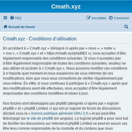
Cmath.xyz
FAQ
Inscription
Connexion
R
Accueil du forum
e
Cmath.xyz - Conditions d’utilisation
c
h
En accédant à « Cmath.xyz » (désigné ci-après par « nous », « notre »,
« nos », « Cmath.xyz » et « https://cmath.xyz/phpBB3 »), vous acceptez d’être
e
légalement responsable des conditions suivantes. Si vous n’acceptez pas
r
d’être légalement responsable de toutes les conditions suivantes, veuillez ne
pas utiliser et accéder à « Cmath.xyz ». Nous pouvons modifier ces conditions
c
à n’importe quel moment et nous essaierons de vous informer de ces
h
modifications, bien que nous vous conseillons de vérifier régulièrement par
vous-même. En effet, si vous continuez à participer à « Cmath.xyz » après que
e
des modifications aient été effectuées, vous acceptez d’être légalement
r
responsable des conditions modifiées et mises à jour.
Nos forums sont développés par phpBB (désignés ci-après par « logiciel
phpBB » et « phpBB Limited ») qui est un logiciel de forum de discussions
déclaré sous la «
licence publique générale GNU 2.0
» et qui peut être
téléchargé sur
le site de phpBB
(en anglais). Le logiciel phpBB a pour seul but
de faciliter les discussions sur internet et phpBB Limited ne peut en aucun cas
être tenu comme responsable de la conduite et du contenu que nous