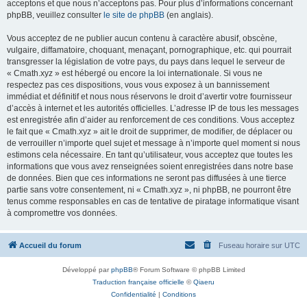
acceptons et que nous n’acceptons pas. Pour plus d’informations concernant
phpBB, veuillez consulter
le site de phpBB
(en anglais).
Vous acceptez de ne publier aucun contenu à caractère abusif, obscène,
vulgaire, diffamatoire, choquant, menaçant, pornographique, etc. qui pourrait
transgresser la législation de votre pays, du pays dans lequel le serveur de
« Cmath.xyz » est hébergé ou encore la loi internationale. Si vous ne
respectez pas ces dispositions, vous vous exposez à un bannissement
immédiat et définitif et nous nous réservons le droit d’avertir votre fournisseur
d’accès à internet et les autorités officielles. L’adresse IP de tous les messages
est enregistrée afin d’aider au renforcement de ces conditions. Vous acceptez
le fait que « Cmath.xyz » ait le droit de supprimer, de modifier, de déplacer ou
de verrouiller n’importe quel sujet et message à n’importe quel moment si nous
estimons cela nécessaire. En tant qu’utilisateur, vous acceptez que toutes les
informations que vous avez renseignées soient enregistrées dans notre base
de données. Bien que ces informations ne seront pas diffusées à une tierce
partie sans votre consentement, ni « Cmath.xyz », ni phpBB, ne pourront être
tenus comme responsables en cas de tentative de piratage informatique visant
à compromettre vos données.
Accueil du forum
Fuseau horaire sur
UTC
Développé par
phpBB
® Forum Software © phpBB Limited
Traduction française officielle
©
Qiaeru
Confidentialité
|
Conditions