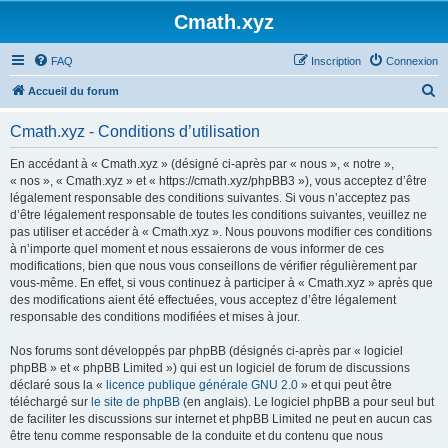
Cmath.xyz
FAQ
Inscription
Connexion
R
Accueil du forum
e
Cmath.xyz - Conditions d’utilisation
c
h
En accédant à « Cmath.xyz » (désigné ci-après par « nous », « notre »,
« nos », « Cmath.xyz » et « https://cmath.xyz/phpBB3 »), vous acceptez d’être
e
légalement responsable des conditions suivantes. Si vous n’acceptez pas
r
d’être légalement responsable de toutes les conditions suivantes, veuillez ne
pas utiliser et accéder à « Cmath.xyz ». Nous pouvons modifier ces conditions
c
à n’importe quel moment et nous essaierons de vous informer de ces
h
modifications, bien que nous vous conseillons de vérifier régulièrement par
vous-même. En effet, si vous continuez à participer à « Cmath.xyz » après que
e
des modifications aient été effectuées, vous acceptez d’être légalement
r
responsable des conditions modifiées et mises à jour.
Nos forums sont développés par phpBB (désignés ci-après par « logiciel
phpBB » et « phpBB Limited ») qui est un logiciel de forum de discussions
déclaré sous la «
licence publique générale GNU 2.0
» et qui peut être
téléchargé sur
le site de phpBB
(en anglais). Le logiciel phpBB a pour seul but
de faciliter les discussions sur internet et phpBB Limited ne peut en aucun cas
être tenu comme responsable de la conduite et du contenu que nous