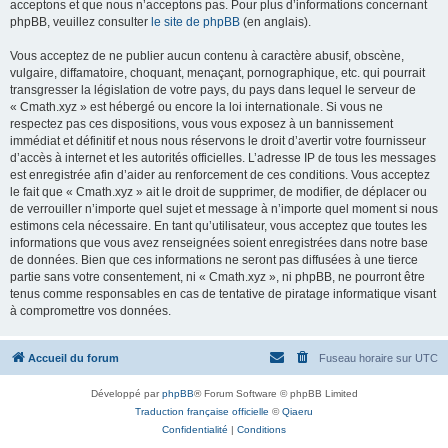
acceptons et que nous n’acceptons pas. Pour plus d’informations concernant
phpBB, veuillez consulter
le site de phpBB
(en anglais).
Vous acceptez de ne publier aucun contenu à caractère abusif, obscène,
vulgaire, diffamatoire, choquant, menaçant, pornographique, etc. qui pourrait
transgresser la législation de votre pays, du pays dans lequel le serveur de
« Cmath.xyz » est hébergé ou encore la loi internationale. Si vous ne
respectez pas ces dispositions, vous vous exposez à un bannissement
immédiat et définitif et nous nous réservons le droit d’avertir votre fournisseur
d’accès à internet et les autorités officielles. L’adresse IP de tous les messages
est enregistrée afin d’aider au renforcement de ces conditions. Vous acceptez
le fait que « Cmath.xyz » ait le droit de supprimer, de modifier, de déplacer ou
de verrouiller n’importe quel sujet et message à n’importe quel moment si nous
estimons cela nécessaire. En tant qu’utilisateur, vous acceptez que toutes les
informations que vous avez renseignées soient enregistrées dans notre base
de données. Bien que ces informations ne seront pas diffusées à une tierce
partie sans votre consentement, ni « Cmath.xyz », ni phpBB, ne pourront être
tenus comme responsables en cas de tentative de piratage informatique visant
à compromettre vos données.
Accueil du forum
Fuseau horaire sur
UTC
Développé par
phpBB
® Forum Software © phpBB Limited
Traduction française officielle
©
Qiaeru
Confidentialité
|
Conditions