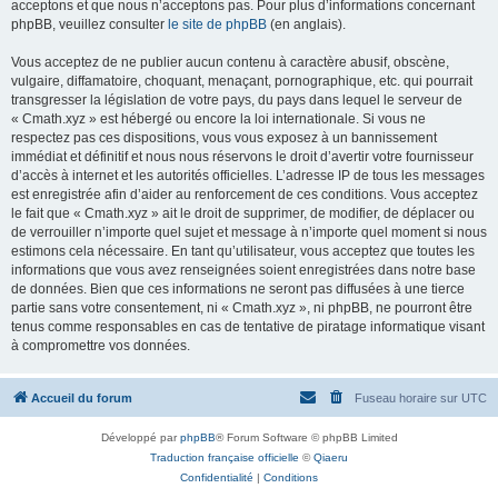
acceptons et que nous n’acceptons pas. Pour plus d’informations concernant
phpBB, veuillez consulter
le site de phpBB
(en anglais).
Vous acceptez de ne publier aucun contenu à caractère abusif, obscène,
vulgaire, diffamatoire, choquant, menaçant, pornographique, etc. qui pourrait
transgresser la législation de votre pays, du pays dans lequel le serveur de
« Cmath.xyz » est hébergé ou encore la loi internationale. Si vous ne
respectez pas ces dispositions, vous vous exposez à un bannissement
immédiat et définitif et nous nous réservons le droit d’avertir votre fournisseur
d’accès à internet et les autorités officielles. L’adresse IP de tous les messages
est enregistrée afin d’aider au renforcement de ces conditions. Vous acceptez
le fait que « Cmath.xyz » ait le droit de supprimer, de modifier, de déplacer ou
de verrouiller n’importe quel sujet et message à n’importe quel moment si nous
estimons cela nécessaire. En tant qu’utilisateur, vous acceptez que toutes les
informations que vous avez renseignées soient enregistrées dans notre base
de données. Bien que ces informations ne seront pas diffusées à une tierce
partie sans votre consentement, ni « Cmath.xyz », ni phpBB, ne pourront être
tenus comme responsables en cas de tentative de piratage informatique visant
à compromettre vos données.
Accueil du forum
Fuseau horaire sur
UTC
Développé par
phpBB
® Forum Software © phpBB Limited
Traduction française officielle
©
Qiaeru
Confidentialité
|
Conditions