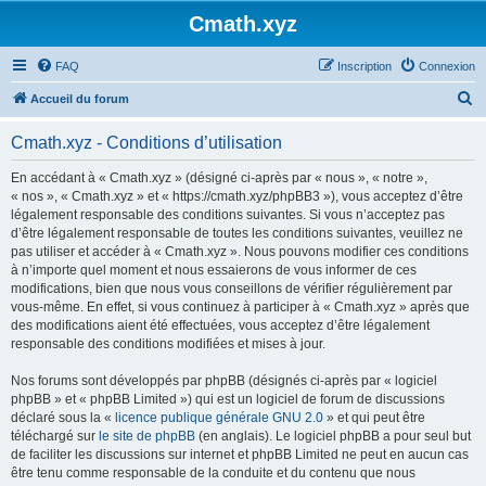
Cmath.xyz
FAQ
Inscription
Connexion
R
Accueil du forum
e
Cmath.xyz - Conditions d’utilisation
c
h
En accédant à « Cmath.xyz » (désigné ci-après par « nous », « notre »,
« nos », « Cmath.xyz » et « https://cmath.xyz/phpBB3 »), vous acceptez d’être
e
légalement responsable des conditions suivantes. Si vous n’acceptez pas
r
d’être légalement responsable de toutes les conditions suivantes, veuillez ne
pas utiliser et accéder à « Cmath.xyz ». Nous pouvons modifier ces conditions
c
à n’importe quel moment et nous essaierons de vous informer de ces
h
modifications, bien que nous vous conseillons de vérifier régulièrement par
vous-même. En effet, si vous continuez à participer à « Cmath.xyz » après que
e
des modifications aient été effectuées, vous acceptez d’être légalement
r
responsable des conditions modifiées et mises à jour.
Nos forums sont développés par phpBB (désignés ci-après par « logiciel
phpBB » et « phpBB Limited ») qui est un logiciel de forum de discussions
déclaré sous la «
licence publique générale GNU 2.0
» et qui peut être
téléchargé sur
le site de phpBB
(en anglais). Le logiciel phpBB a pour seul but
de faciliter les discussions sur internet et phpBB Limited ne peut en aucun cas
être tenu comme responsable de la conduite et du contenu que nous