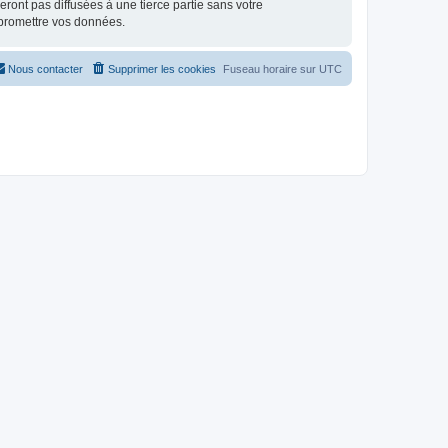
ont pas diffusées à une tierce partie sans votre
mpromettre vos données.
Nous contacter
Supprimer les cookies
Fuseau horaire sur
UTC