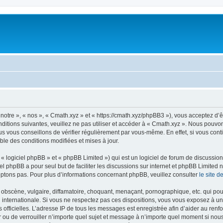
notre », « nos », « Cmath.xyz » et « https://cmath.xyz/phpBB3 »), vous acceptez d’
ditions suivantes, veuillez ne pas utiliser et accéder à « Cmath.xyz ». Nous pouvo
s vous conseillons de vérifier régulièrement par vous-même. En effet, si vous cont
ble des conditions modifiées et mises à jour.
 logiciel phpBB » et « phpBB Limited ») qui est un logiciel de forum de discussio
iel phpBB a pour seul but de faciliter les discussions sur internet et phpBB Limit
ptons pas. Pour plus d’informations concernant phpBB, veuillez consulter
le site 
obscène, vulgaire, diffamatoire, choquant, menaçant, pornographique, etc. qui pourr
i internationale. Si vous ne respectez pas ces dispositions, vous vous exposez à un
ités officielles. L’adresse IP de tous les messages est enregistrée afin d’aider au re
er ou de verrouiller n’importe quel sujet et message à n’importe quel moment si nous