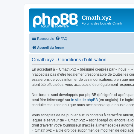
Cmath.xyz
Forums des logiciels Cmath
Raccourcis
FAQ
Accueil du forum
Cmath.xyz - Conditions d’utilisation
En accédant à « Cmath.xyz » (désigné ci-après par « nous », « 
n’acceptez pas d’être légalement responsable de toutes les con
essaierons de vous informer de ces modifications, bien que nou
aient été effectuées, vous acceptez d’être légalement responsa
Nos forums sont développés par phpBB (désignés ci-après par «
peut être téléchargé sur
le site de phpBB
(en anglais). Le logic
conduite et du contenu que nous acceptons et que nous n’acce
Vous acceptez de ne publier aucun contenu à caractère abusif, 
lequel le serveur de « Cmath.xyz » est hébergé ou encore la lo
droit d’avertir votre fournisseur d’accès à internet et les autor
« Cmath.xyz » ait le droit de supprimer, de modifier, de déplac