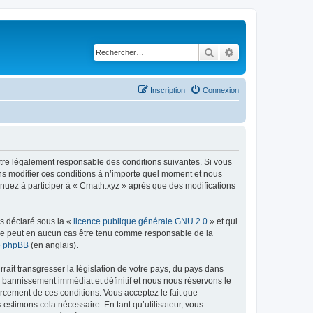
Rechercher
Recherche avancé
Inscription
Connexion
être légalement responsable des conditions suivantes. Si vous
ns modifier ces conditions à n’importe quel moment et nous
inuez à participer à « Cmath.xyz » après que des modifications
ns déclaré sous la «
licence publique générale GNU 2.0
» et qui
ed ne peut en aucun cas être tenu comme responsable de la
de phpBB
(en anglais).
ait transgresser la législation de votre pays, du pays dans
 bannissement immédiat et définitif et nous nous réservons le
nforcement de ces conditions. Vous acceptez le fait que
 estimons cela nécessaire. En tant qu’utilisateur, vous