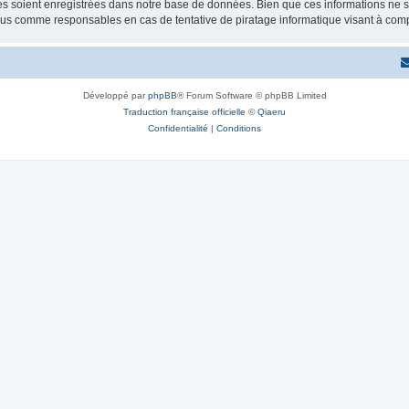
 soient enregistrées dans notre base de données. Bien que ces informations ne ser
enus comme responsables en cas de tentative de piratage informatique visant à co
Développé par
phpBB
® Forum Software © phpBB Limited
Traduction française officielle
©
Qiaeru
Confidentialité
|
Conditions