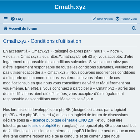
Cmath.xyz
FAQ
Inscription
Connexion
R
Accueil du forum
e
Cmath.xyz - Conditions d’utilisation
c
h
En accédant à « Cmath.xyz » (désigné ci-après par « nous », « notre »,
« nos », « Cmath.xyz » et « https://cmath.xyz/phpBB3 »), vous acceptez d’être
e
légalement responsable des conditions suivantes. Si vous n’acceptez pas
r
d’être légalement responsable de toutes les conditions suivantes, veuillez ne
pas utiliser et accéder à « Cmath.xyz ». Nous pouvons modifier ces conditions
c
à n’importe quel moment et nous essaierons de vous informer de ces
h
modifications, bien que nous vous conseillons de vérifier régulièrement par
vous-même. En effet, si vous continuez à participer à « Cmath.xyz » après que
e
des modifications aient été effectuées, vous acceptez d’être légalement
r
responsable des conditions modifiées et mises à jour.
Nos forums sont développés par phpBB (désignés ci-après par « logiciel
phpBB » et « phpBB Limited ») qui est un logiciel de forum de discussions
déclaré sous la «
licence publique générale GNU 2.0
» et qui peut être
téléchargé sur
le site de phpBB
(en anglais). Le logiciel phpBB a pour seul but
de faciliter les discussions sur internet et phpBB Limited ne peut en aucun cas
être tenu comme responsable de la conduite et du contenu que nous