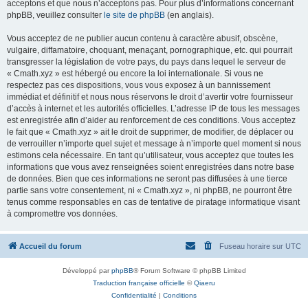
acceptons et que nous n’acceptons pas. Pour plus d’informations concernant
phpBB, veuillez consulter
le site de phpBB
(en anglais).
Vous acceptez de ne publier aucun contenu à caractère abusif, obscène,
vulgaire, diffamatoire, choquant, menaçant, pornographique, etc. qui pourrait
transgresser la législation de votre pays, du pays dans lequel le serveur de
« Cmath.xyz » est hébergé ou encore la loi internationale. Si vous ne
respectez pas ces dispositions, vous vous exposez à un bannissement
immédiat et définitif et nous nous réservons le droit d’avertir votre fournisseur
d’accès à internet et les autorités officielles. L’adresse IP de tous les messages
est enregistrée afin d’aider au renforcement de ces conditions. Vous acceptez
le fait que « Cmath.xyz » ait le droit de supprimer, de modifier, de déplacer ou
de verrouiller n’importe quel sujet et message à n’importe quel moment si nous
estimons cela nécessaire. En tant qu’utilisateur, vous acceptez que toutes les
informations que vous avez renseignées soient enregistrées dans notre base
de données. Bien que ces informations ne seront pas diffusées à une tierce
partie sans votre consentement, ni « Cmath.xyz », ni phpBB, ne pourront être
tenus comme responsables en cas de tentative de piratage informatique visant
à compromettre vos données.
Accueil du forum
Fuseau horaire sur
UTC
Développé par
phpBB
® Forum Software © phpBB Limited
Traduction française officielle
©
Qiaeru
Confidentialité
|
Conditions