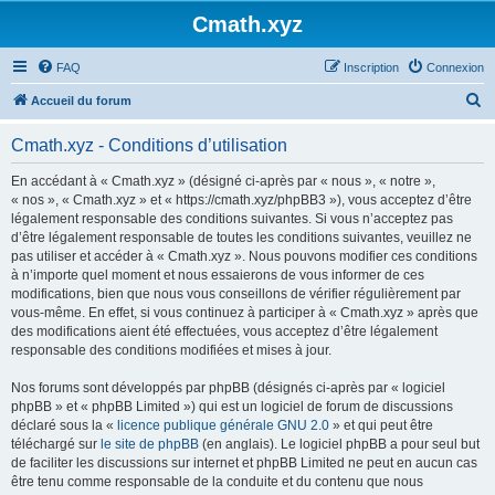
Cmath.xyz
FAQ
Inscription
Connexion
R
Accueil du forum
e
Cmath.xyz - Conditions d’utilisation
c
h
En accédant à « Cmath.xyz » (désigné ci-après par « nous », « notre »,
« nos », « Cmath.xyz » et « https://cmath.xyz/phpBB3 »), vous acceptez d’être
e
légalement responsable des conditions suivantes. Si vous n’acceptez pas
r
d’être légalement responsable de toutes les conditions suivantes, veuillez ne
pas utiliser et accéder à « Cmath.xyz ». Nous pouvons modifier ces conditions
c
à n’importe quel moment et nous essaierons de vous informer de ces
h
modifications, bien que nous vous conseillons de vérifier régulièrement par
vous-même. En effet, si vous continuez à participer à « Cmath.xyz » après que
e
des modifications aient été effectuées, vous acceptez d’être légalement
r
responsable des conditions modifiées et mises à jour.
Nos forums sont développés par phpBB (désignés ci-après par « logiciel
phpBB » et « phpBB Limited ») qui est un logiciel de forum de discussions
déclaré sous la «
licence publique générale GNU 2.0
» et qui peut être
téléchargé sur
le site de phpBB
(en anglais). Le logiciel phpBB a pour seul but
de faciliter les discussions sur internet et phpBB Limited ne peut en aucun cas
être tenu comme responsable de la conduite et du contenu que nous