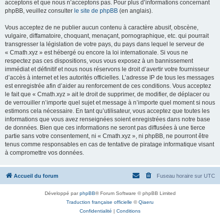
acceptons et que nous n’acceptons pas. Pour plus d’informations concernant
phpBB, veuillez consulter
le site de phpBB
(en anglais).
Vous acceptez de ne publier aucun contenu à caractère abusif, obscène,
vulgaire, diffamatoire, choquant, menaçant, pornographique, etc. qui pourrait
transgresser la législation de votre pays, du pays dans lequel le serveur de
« Cmath.xyz » est hébergé ou encore la loi internationale. Si vous ne
respectez pas ces dispositions, vous vous exposez à un bannissement
immédiat et définitif et nous nous réservons le droit d’avertir votre fournisseur
d’accès à internet et les autorités officielles. L’adresse IP de tous les messages
est enregistrée afin d’aider au renforcement de ces conditions. Vous acceptez
le fait que « Cmath.xyz » ait le droit de supprimer, de modifier, de déplacer ou
de verrouiller n’importe quel sujet et message à n’importe quel moment si nous
estimons cela nécessaire. En tant qu’utilisateur, vous acceptez que toutes les
informations que vous avez renseignées soient enregistrées dans notre base
de données. Bien que ces informations ne seront pas diffusées à une tierce
partie sans votre consentement, ni « Cmath.xyz », ni phpBB, ne pourront être
tenus comme responsables en cas de tentative de piratage informatique visant
à compromettre vos données.
Accueil du forum
Fuseau horaire sur
UTC
Développé par
phpBB
® Forum Software © phpBB Limited
Traduction française officielle
©
Qiaeru
Confidentialité
|
Conditions