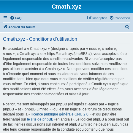
Cmath.xyz
FAQ
Inscription
Connexion
R
Accueil du forum
e
Cmath.xyz - Conditions d’utilisation
c
h
En accédant à « Cmath.xyz » (désigné ci-après par « nous », « notre »,
« nos », « Cmath.xyz » et « https://cmath.xyz/phpBB3 »), vous acceptez d’être
e
légalement responsable des conditions suivantes. Si vous n’acceptez pas
r
d’être légalement responsable de toutes les conditions suivantes, veuillez ne
pas utiliser et accéder à « Cmath.xyz ». Nous pouvons modifier ces conditions
c
à n’importe quel moment et nous essaierons de vous informer de ces
h
modifications, bien que nous vous conseillons de vérifier régulièrement par
vous-même. En effet, si vous continuez à participer à « Cmath.xyz » après que
e
des modifications aient été effectuées, vous acceptez d’être légalement
r
responsable des conditions modifiées et mises à jour.
Nos forums sont développés par phpBB (désignés ci-après par « logiciel
phpBB » et « phpBB Limited ») qui est un logiciel de forum de discussions
déclaré sous la «
licence publique générale GNU 2.0
» et qui peut être
téléchargé sur
le site de phpBB
(en anglais). Le logiciel phpBB a pour seul but
de faciliter les discussions sur internet et phpBB Limited ne peut en aucun cas
être tenu comme responsable de la conduite et du contenu que nous