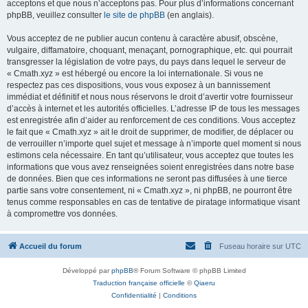
acceptons et que nous n’acceptons pas. Pour plus d’informations concernant
phpBB, veuillez consulter
le site de phpBB
(en anglais).
Vous acceptez de ne publier aucun contenu à caractère abusif, obscène,
vulgaire, diffamatoire, choquant, menaçant, pornographique, etc. qui pourrait
transgresser la législation de votre pays, du pays dans lequel le serveur de
« Cmath.xyz » est hébergé ou encore la loi internationale. Si vous ne
respectez pas ces dispositions, vous vous exposez à un bannissement
immédiat et définitif et nous nous réservons le droit d’avertir votre fournisseur
d’accès à internet et les autorités officielles. L’adresse IP de tous les messages
est enregistrée afin d’aider au renforcement de ces conditions. Vous acceptez
le fait que « Cmath.xyz » ait le droit de supprimer, de modifier, de déplacer ou
de verrouiller n’importe quel sujet et message à n’importe quel moment si nous
estimons cela nécessaire. En tant qu’utilisateur, vous acceptez que toutes les
informations que vous avez renseignées soient enregistrées dans notre base
de données. Bien que ces informations ne seront pas diffusées à une tierce
partie sans votre consentement, ni « Cmath.xyz », ni phpBB, ne pourront être
tenus comme responsables en cas de tentative de piratage informatique visant
à compromettre vos données.
Accueil du forum
Fuseau horaire sur
UTC
Développé par
phpBB
® Forum Software © phpBB Limited
Traduction française officielle
©
Qiaeru
Confidentialité
|
Conditions