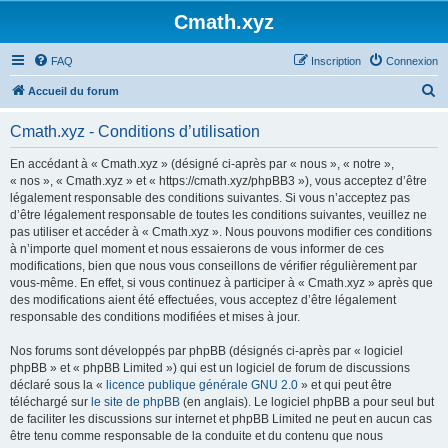
Cmath.xyz
FAQ
Inscription
Connexion
R
Accueil du forum
e
Cmath.xyz - Conditions d’utilisation
c
h
En accédant à « Cmath.xyz » (désigné ci-après par « nous », « notre »,
« nos », « Cmath.xyz » et « https://cmath.xyz/phpBB3 »), vous acceptez d’être
e
légalement responsable des conditions suivantes. Si vous n’acceptez pas
r
d’être légalement responsable de toutes les conditions suivantes, veuillez ne
pas utiliser et accéder à « Cmath.xyz ». Nous pouvons modifier ces conditions
c
à n’importe quel moment et nous essaierons de vous informer de ces
h
modifications, bien que nous vous conseillons de vérifier régulièrement par
vous-même. En effet, si vous continuez à participer à « Cmath.xyz » après que
e
des modifications aient été effectuées, vous acceptez d’être légalement
r
responsable des conditions modifiées et mises à jour.
Nos forums sont développés par phpBB (désignés ci-après par « logiciel
phpBB » et « phpBB Limited ») qui est un logiciel de forum de discussions
déclaré sous la «
licence publique générale GNU 2.0
» et qui peut être
téléchargé sur
le site de phpBB
(en anglais). Le logiciel phpBB a pour seul but
de faciliter les discussions sur internet et phpBB Limited ne peut en aucun cas
être tenu comme responsable de la conduite et du contenu que nous