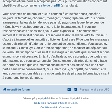
acceptons et que nous n’acceptons pas. Pour plus d’informations concernant
phpBB, veuillez consulter
le site de phpBB
(en anglais).
Vous acceptez de ne publier aucun contenu à caractère abusif, obscène,
vulgaire, diffamatoire, choquant, menaçant, pornographique, etc. qui pourrait
transgresser la législation de votre pays, du pays dans lequel le serveur de
« Cmath.xyz » est hébergé ou encore la loi internationale. Si vous ne
respectez pas ces dispositions, vous vous exposez à un bannissement
immédiat et définitif et nous nous réservons le droit d’avertir votre fournisseur
d’accès à internet et les autorités officielles. L’adresse IP de tous les messages
est enregistrée afin d’aider au renforcement de ces conditions. Vous acceptez
le fait que « Cmath.xyz » ait le droit de supprimer, de modifier, de déplacer ou
de verrouiller n’importe quel sujet et message à n’importe quel moment si nous
estimons cela nécessaire. En tant qu’utilisateur, vous acceptez que toutes les
informations que vous avez renseignées soient enregistrées dans notre base
de données. Bien que ces informations ne seront pas diffusées à une tierce
partie sans votre consentement, ni « Cmath.xyz », ni phpBB, ne pourront être
tenus comme responsables en cas de tentative de piratage informatique visant
à compromettre vos données.
Accueil du forum
Fuseau horaire sur
UTC
Développé par
phpBB
® Forum Software © phpBB Limited
Traduction française officielle
©
Qiaeru
Confidentialité
|
Conditions