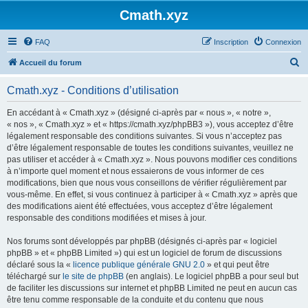
Cmath.xyz
FAQ
Inscription
Connexion
R
Accueil du forum
e
Cmath.xyz - Conditions d’utilisation
c
h
En accédant à « Cmath.xyz » (désigné ci-après par « nous », « notre »,
« nos », « Cmath.xyz » et « https://cmath.xyz/phpBB3 »), vous acceptez d’être
e
légalement responsable des conditions suivantes. Si vous n’acceptez pas
r
d’être légalement responsable de toutes les conditions suivantes, veuillez ne
pas utiliser et accéder à « Cmath.xyz ». Nous pouvons modifier ces conditions
c
à n’importe quel moment et nous essaierons de vous informer de ces
h
modifications, bien que nous vous conseillons de vérifier régulièrement par
vous-même. En effet, si vous continuez à participer à « Cmath.xyz » après que
e
des modifications aient été effectuées, vous acceptez d’être légalement
r
responsable des conditions modifiées et mises à jour.
Nos forums sont développés par phpBB (désignés ci-après par « logiciel
phpBB » et « phpBB Limited ») qui est un logiciel de forum de discussions
déclaré sous la «
licence publique générale GNU 2.0
» et qui peut être
téléchargé sur
le site de phpBB
(en anglais). Le logiciel phpBB a pour seul but
de faciliter les discussions sur internet et phpBB Limited ne peut en aucun cas
être tenu comme responsable de la conduite et du contenu que nous