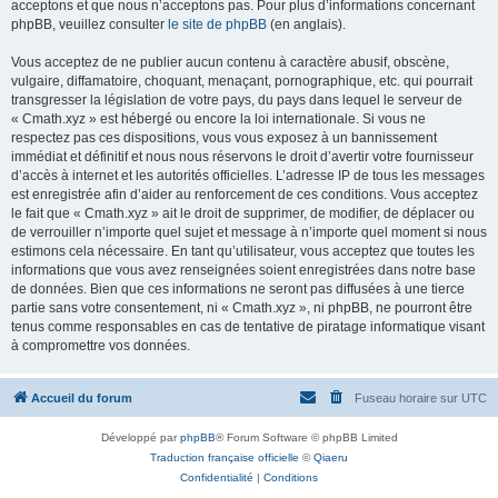
acceptons et que nous n’acceptons pas. Pour plus d’informations concernant
phpBB, veuillez consulter
le site de phpBB
(en anglais).
Vous acceptez de ne publier aucun contenu à caractère abusif, obscène,
vulgaire, diffamatoire, choquant, menaçant, pornographique, etc. qui pourrait
transgresser la législation de votre pays, du pays dans lequel le serveur de
« Cmath.xyz » est hébergé ou encore la loi internationale. Si vous ne
respectez pas ces dispositions, vous vous exposez à un bannissement
immédiat et définitif et nous nous réservons le droit d’avertir votre fournisseur
d’accès à internet et les autorités officielles. L’adresse IP de tous les messages
est enregistrée afin d’aider au renforcement de ces conditions. Vous acceptez
le fait que « Cmath.xyz » ait le droit de supprimer, de modifier, de déplacer ou
de verrouiller n’importe quel sujet et message à n’importe quel moment si nous
estimons cela nécessaire. En tant qu’utilisateur, vous acceptez que toutes les
informations que vous avez renseignées soient enregistrées dans notre base
de données. Bien que ces informations ne seront pas diffusées à une tierce
partie sans votre consentement, ni « Cmath.xyz », ni phpBB, ne pourront être
tenus comme responsables en cas de tentative de piratage informatique visant
à compromettre vos données.
Accueil du forum
Fuseau horaire sur
UTC
Développé par
phpBB
® Forum Software © phpBB Limited
Traduction française officielle
©
Qiaeru
Confidentialité
|
Conditions