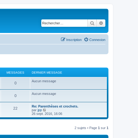
Rechercher
Recherche avancé
Inscription
Connexion
MESSAGES
DERNIER MESSAGE
Aucun message
0
Aucun message
0
Re: Parenthèses et crochets.
22
C
par
jpp
o
26 sept. 2016, 16:06
n
s
u
2 sujets • Page
1
sur
1
l
t
e