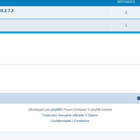
RÉPONSES
4.2.7.2
2
1
Développé par
phpBB
® Forum Software © phpBB Limited
Traduction française officielle
©
Qiaeru
Confidentialité
|
Conditions