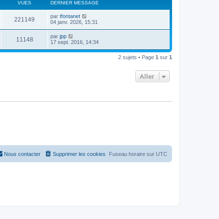
r
VUES
DERNIER MESSAGE
l
e
par
tfontanet
221149
d
04 janv. 2026, 15:31
e
r
par
jpp
n
11148
17 sept. 2016, 14:34
i
e
r
2 sujets • Page
1
sur
1
m
e
s
Aller
s
a
g
e
Nous contacter
Supprimer les cookies
Fuseau horaire sur
UTC