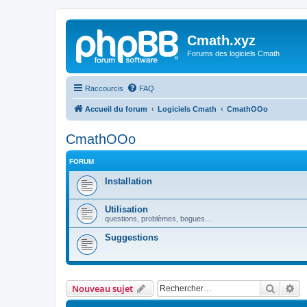
Cmath.xyz
Forums des logiciels Cmath
Raccourcis
FAQ
Accueil du forum
Logiciels Cmath
CmathOOo
CmathOOo
FORUM
Installation
Utilisation
questions, problèmes, bogues...
Suggestions
Recher
Re
Nouveau sujet