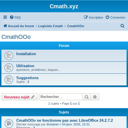
Cmath.xyz
FAQ
Inscription
Connexion
R
Accueil du forum
Logiciels Cmath
CmathOOo
e
CmathOOo
c
Forum
h
e
Installation
r
Utilisation
c
questions, problèmes, bogues...
h
Suggestions
e
Sujets :
2
r
Rechercher
Recherche avanc
Nouveau sujet
2 sujets • Page
1
sur
1
Sujets
CmathOOo ne fonctionne pas avec LibreOffice 24.2.7.2
Dernier message par
tfontanet
«
04 janv. 2026, 15:31
Réponses :
2