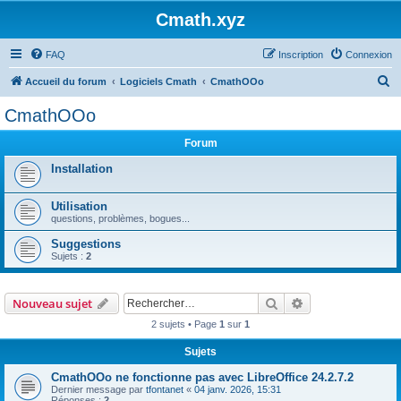
Cmath.xyz
FAQ
Inscription
Connexion
R
Accueil du forum
Logiciels Cmath
CmathOOo
e
CmathOOo
c
Forum
h
e
Installation
r
Utilisation
c
questions, problèmes, bogues...
h
Suggestions
e
Sujets :
2
r
Rechercher
Recherche avanc
Nouveau sujet
2 sujets • Page
1
sur
1
Sujets
CmathOOo ne fonctionne pas avec LibreOffice 24.2.7.2
Dernier message par
tfontanet
«
04 janv. 2026, 15:31
Réponses :
2