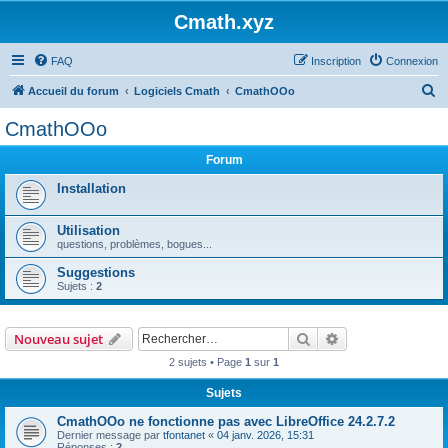
Cmath.xyz
FAQ
Inscription
Connexion
R
Accueil du forum
Logiciels Cmath
CmathOOo
e
CmathOOo
c
Forum
h
e
Installation
r
Utilisation
c
questions, problèmes, bogues...
h
Suggestions
e
Sujets :
2
r
Rechercher
Recherche avanc
Nouveau sujet
2 sujets • Page
1
sur
1
Sujets
CmathOOo ne fonctionne pas avec LibreOffice 24.2.7.2
Dernier message par
tfontanet
«
04 janv. 2026, 15:31
Réponses :
2