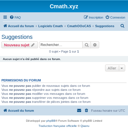
Cmath.xyz
FAQ
Inscription
Connexion
R
Accueil du forum
Logiciels Cmath
CmathOOoCAS
Suggestions
e
Suggestions
c
Rechercher
Recherche avanc
Nouveau sujet
h
0 sujet • Page
1
sur
1
e
Aucun sujet n’a été publié dans ce forum.
r
c
Aller
h
PERMISSIONS DU FORUM
e
Vous
ne pouvez pas
publier de nouveaux sujets dans ce forum
r
Vous
ne pouvez pas
répondre aux sujets dans ce forum
Vous
ne pouvez pas
modifier vos messages dans ce forum
Vous
ne pouvez pas
supprimer vos messages dans ce forum
Vous
ne pouvez pas
transférer de pièces jointes dans ce forum
Accueil du forum
Fuseau horaire sur
UTC
Développé par
phpBB
® Forum Software © phpBB Limited
Traduction française officielle
©
Qiaeru