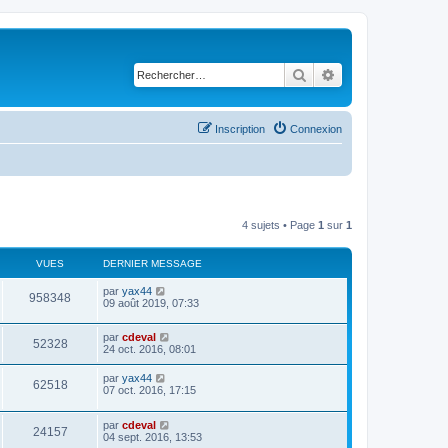
Rechercher
Recherche avancé
Inscription
Connexion
4 sujets • Page
1
sur
1
VUES
DERNIER MESSAGE
par
yax44
958348
09 août 2019, 07:33
par
cdeval
52328
24 oct. 2016, 08:01
par
yax44
62518
07 oct. 2016, 17:15
par
cdeval
24157
04 sept. 2016, 13:53