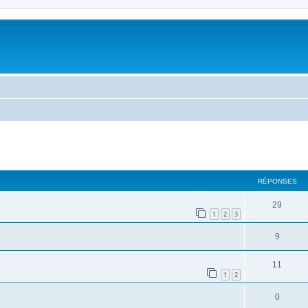
cher
cherche avancée
RÉPONSES
29
1
2
3
9
11
1
2
0