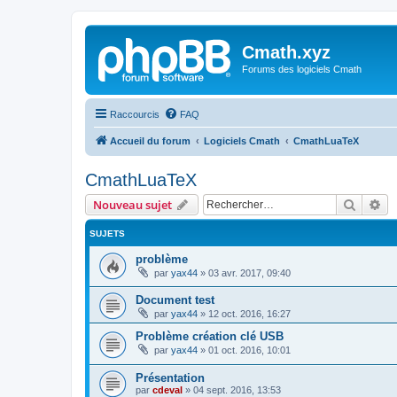
Cmath.xyz
Forums des logiciels Cmath
Raccourcis
FAQ
Accueil du forum
Logiciels Cmath
CmathLuaTeX
CmathLuaTeX
Recher
Re
Nouveau sujet
SUJETS
problème
par
yax44
»
03 avr. 2017, 09:40
Document test
par
yax44
»
12 oct. 2016, 16:27
Problème création clé USB
par
yax44
»
01 oct. 2016, 10:01
Présentation
par
cdeval
»
04 sept. 2016, 13:53