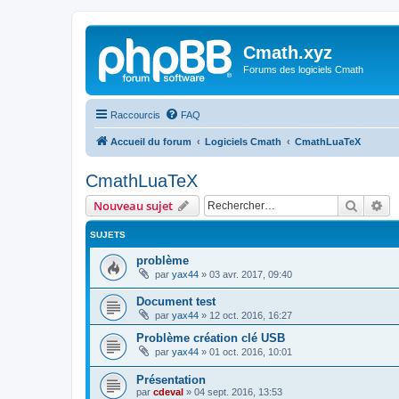
Cmath.xyz
Forums des logiciels Cmath
Raccourcis
FAQ
Accueil du forum
Logiciels Cmath
CmathLuaTeX
CmathLuaTeX
Recher
Re
Nouveau sujet
SUJETS
problème
par
yax44
»
03 avr. 2017, 09:40
Document test
par
yax44
»
12 oct. 2016, 16:27
Problème création clé USB
par
yax44
»
01 oct. 2016, 10:01
Présentation
par
cdeval
»
04 sept. 2016, 13:53