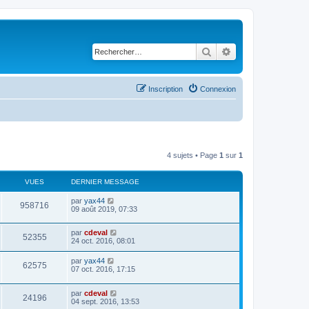
Rechercher
Recherche avancé
Inscription
Connexion
4 sujets • Page
1
sur
1
VUES
DERNIER MESSAGE
par
yax44
958716
09 août 2019, 07:33
par
cdeval
52355
24 oct. 2016, 08:01
par
yax44
62575
07 oct. 2016, 17:15
par
cdeval
24196
04 sept. 2016, 13:53