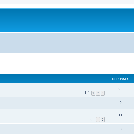
cher
cherche avancée
RÉPONSES
29
1
2
3
9
11
1
2
0