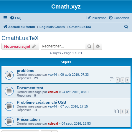
Cmath.xyz
FAQ
Inscription
Connexion
R
Accueil du forum
Logiciels Cmath
CmathLuaTeX
e
CmathLuaTeX
c
Rechercher
Recherche avanc
Nouveau sujet
h
4 sujets • Page
1
sur
1
e
Sujets
r
c
problème
Dernier message par
yax44
«
09 août 2019, 07:33
h
Réponses :
29
1
2
3
e
Document test
r
Dernier message par
cdeval
«
24 oct. 2016, 08:01
Réponses :
9
Problème création clé USB
Dernier message par
yax44
«
07 oct. 2016, 17:15
Réponses :
11
1
2
Présentation
Dernier message par
cdeval
«
04 sept. 2016, 13:53