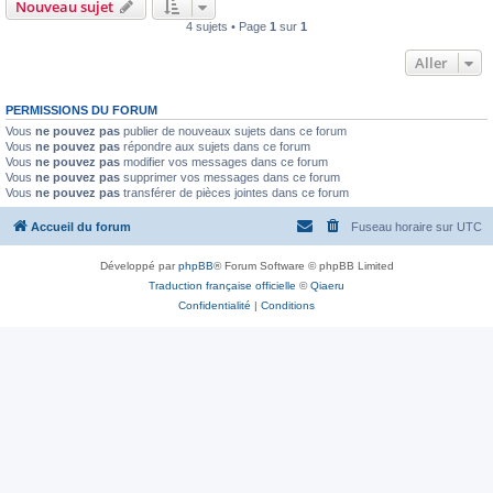
Nouveau sujet
4 sujets • Page
1
sur
1
Aller
PERMISSIONS DU FORUM
Vous
ne pouvez pas
publier de nouveaux sujets dans ce forum
Vous
ne pouvez pas
répondre aux sujets dans ce forum
Vous
ne pouvez pas
modifier vos messages dans ce forum
Vous
ne pouvez pas
supprimer vos messages dans ce forum
Vous
ne pouvez pas
transférer de pièces jointes dans ce forum
Accueil du forum
Fuseau horaire sur
UTC
Développé par
phpBB
® Forum Software © phpBB Limited
Traduction française officielle
©
Qiaeru
Confidentialité
|
Conditions