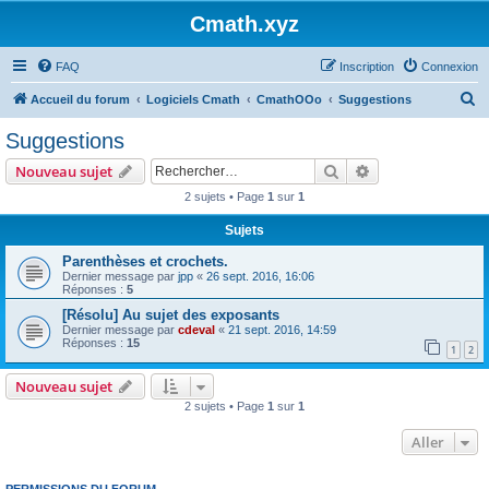
Cmath.xyz
FAQ
Inscription
Connexion
R
Accueil du forum
Logiciels Cmath
CmathOOo
Suggestions
e
Suggestions
c
Rechercher
Recherche avanc
Nouveau sujet
h
2 sujets • Page
1
sur
1
e
Sujets
r
c
Parenthèses et crochets.
Dernier message par
jpp
«
26 sept. 2016, 16:06
h
Réponses :
5
e
[Résolu] Au sujet des exposants
Dernier message par
cdeval
«
21 sept. 2016, 14:59
r
Réponses :
15
1
2
Nouveau sujet
2 sujets • Page
1
sur
1
Aller
PERMISSIONS DU FORUM