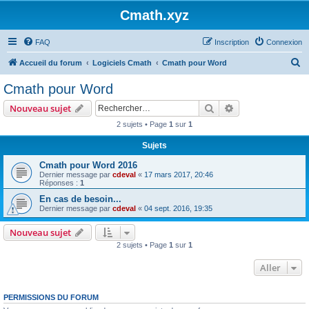
Cmath.xyz
FAQ
Inscription
Connexion
R
Accueil du forum
Logiciels Cmath
Cmath pour Word
e
Cmath pour Word
c
Rechercher
Recherche avanc
Nouveau sujet
h
2 sujets • Page
1
sur
1
e
Sujets
r
c
Cmath pour Word 2016
Dernier message par
cdeval
«
17 mars 2017, 20:46
h
Réponses :
1
e
En cas de besoin...
Dernier message par
cdeval
«
04 sept. 2016, 19:35
r
Nouveau sujet
2 sujets • Page
1
sur
1
Aller
PERMISSIONS DU FORUM