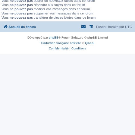
Vous
ne pouvez pas
publier de nouveaux sujets dans ce forum
Vous
ne pouvez pas
répondre aux sujets dans ce forum
Vous
ne pouvez pas
modifier vos messages dans ce forum
Vous
ne pouvez pas
supprimer vos messages dans ce forum
Vous
ne pouvez pas
transférer de pièces jointes dans ce forum
Accueil du forum
Fuseau horaire sur
UTC
Développé par
phpBB
® Forum Software © phpBB Limited
Traduction française officielle
©
Qiaeru
Confidentialité
|
Conditions