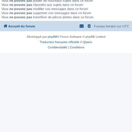
Vous
ne pouvez pas
publier de nouveaux sujets dans ce forum
Vous
ne pouvez pas
répondre aux sujets dans ce forum
Vous
ne pouvez pas
modifier vos messages dans ce forum
Vous
ne pouvez pas
supprimer vos messages dans ce forum
Vous
ne pouvez pas
transférer de pièces jointes dans ce forum
Accueil du forum
Fuseau horaire sur
UTC
Développé par
phpBB
® Forum Software © phpBB Limited
Traduction française officielle
©
Qiaeru
Confidentialité
|
Conditions