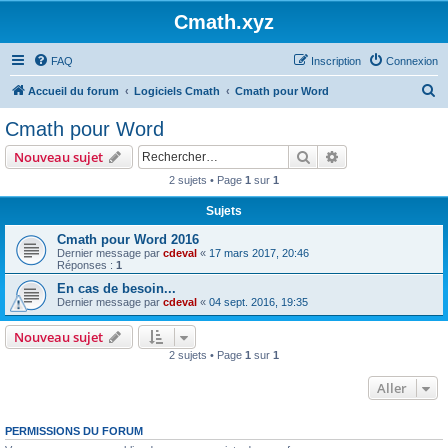
Cmath.xyz
FAQ
Inscription
Connexion
R
Accueil du forum
Logiciels Cmath
Cmath pour Word
e
Cmath pour Word
c
Rechercher
Recherche avanc
Nouveau sujet
h
2 sujets • Page
1
sur
1
e
Sujets
r
c
Cmath pour Word 2016
Dernier message par
cdeval
«
17 mars 2017, 20:46
h
Réponses :
1
e
En cas de besoin...
Dernier message par
cdeval
«
04 sept. 2016, 19:35
r
Nouveau sujet
2 sujets • Page
1
sur
1
Aller
PERMISSIONS DU FORUM