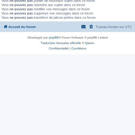
Vous
ne pouvez pas
publier de nouveaux sujets dans ce forum
Vous
ne pouvez pas
répondre aux sujets dans ce forum
Vous
ne pouvez pas
modifier vos messages dans ce forum
Vous
ne pouvez pas
supprimer vos messages dans ce forum
Vous
ne pouvez pas
transférer de pièces jointes dans ce forum
Accueil du forum
Fuseau horaire sur
UTC
Développé par
phpBB
® Forum Software © phpBB Limited
Traduction française officielle
©
Qiaeru
Confidentialité
|
Conditions