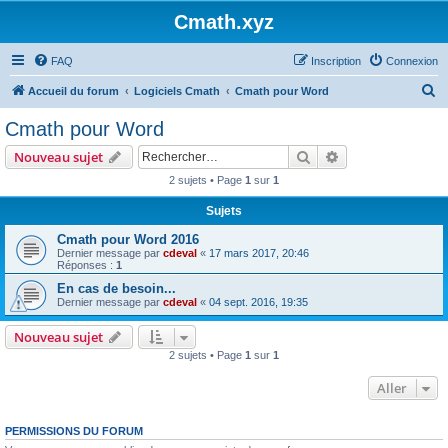
Cmath.xyz
FAQ
Inscription
Connexion
R
Accueil du forum
Logiciels Cmath
Cmath pour Word
e
Cmath pour Word
c
Rechercher
Recherche avanc
Nouveau sujet
h
2 sujets • Page
1
sur
1
e
Sujets
r
c
Cmath pour Word 2016
Dernier message par
cdeval
«
17 mars 2017, 20:46
h
Réponses :
1
e
En cas de besoin...
Dernier message par
cdeval
«
04 sept. 2016, 19:35
r
Nouveau sujet
2 sujets • Page
1
sur
1
Aller
PERMISSIONS DU FORUM