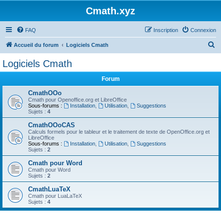
Cmath.xyz
FAQ
Inscription
Connexion
R
Accueil du forum
Logiciels Cmath
e
Logiciels Cmath
c
Forum
h
e
CmathOOo
Cmath pour Openoffice.org et LibreOffice
r
Sous-forums :
Installation
,
Utilisation
,
Suggestions
Sujets :
4
c
CmathOOoCAS
h
Calculs formels pour le tableur et le traitement de texte de OpenOffice.org et
LibreOffice
e
Sous-forums :
Installation
,
Utilisation
,
Suggestions
Sujets :
2
r
Cmath pour Word
Cmath pour Word
Sujets :
2
CmathLuaTeX
Cmath pour LuaLaTeX
Sujets :
4