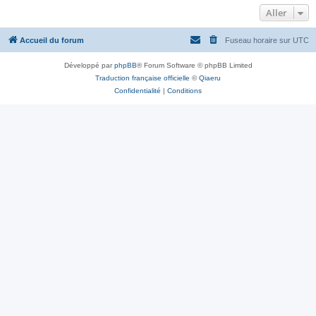
Aller
Accueil du forum
Fuseau horaire sur
UTC
Développé par
phpBB
® Forum Software © phpBB Limited
Traduction française officielle
©
Qiaeru
Confidentialité
|
Conditions