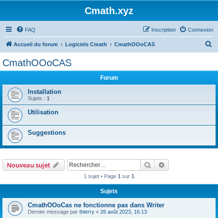
Cmath.xyz
FAQ
Inscription
Connexion
R
Accueil du forum
Logiciels Cmath
CmathOOoCAS
e
CmathOOoCAS
c
Forum
h
e
Installation
Sujets :
1
r
Utilisation
c
h
Suggestions
e
r
Rechercher
Recherche avanc
Nouveau sujet
1 sujet • Page
1
sur
1
Sujets
CmathOOoCas ne fonctionne pas dans Writer
Dernier message par
thierry
«
26 août 2023, 16:13