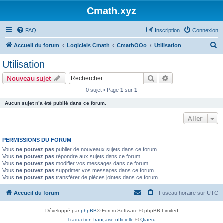
Cmath.xyz
FAQ
Inscription
Connexion
R
Accueil du forum
Logiciels Cmath
CmathOOo
Utilisation
e
Utilisation
c
Rechercher
Recherche avanc
Nouveau sujet
h
0 sujet • Page
1
sur
1
e
Aucun sujet n’a été publié dans ce forum.
r
c
Aller
h
PERMISSIONS DU FORUM
e
Vous
ne pouvez pas
publier de nouveaux sujets dans ce forum
r
Vous
ne pouvez pas
répondre aux sujets dans ce forum
Vous
ne pouvez pas
modifier vos messages dans ce forum
Vous
ne pouvez pas
supprimer vos messages dans ce forum
Vous
ne pouvez pas
transférer de pièces jointes dans ce forum
Accueil du forum
Fuseau horaire sur
UTC
Développé par
phpBB
® Forum Software © phpBB Limited
Traduction française officielle
©
Qiaeru