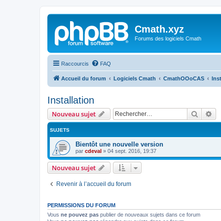
Cmath.xyz
Forums des logiciels Cmath
Raccourcis
FAQ
Accueil du forum
Logiciels Cmath
CmathOOoCAS
Ins
Installation
Recher
Re
Nouveau sujet
SUJETS
Bientôt une nouvelle version
par
cdeval
»
04 sept. 2016, 19:37
Nouveau sujet
Revenir à l’accueil du forum
PERMISSIONS DU FORUM
Vous
ne pouvez pas
publier de nouveaux sujets dans ce forum