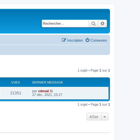
Rechercher
Recherche avancé
Inscription
Connexion
1 sujet • Page
1
sur
1
VUES
DERNIER MESSAGE
par
cdeval
21351
27 déc. 2021, 23:17
1 sujet • Page
1
sur
1
Aller