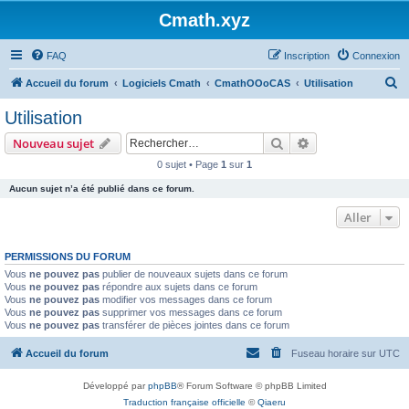
Cmath.xyz
FAQ
Inscription
Connexion
R
Accueil du forum
Logiciels Cmath
CmathOOoCAS
Utilisation
e
Utilisation
c
Rechercher
Recherche avanc
Nouveau sujet
h
0 sujet • Page
1
sur
1
e
Aucun sujet n’a été publié dans ce forum.
r
c
Aller
h
PERMISSIONS DU FORUM
e
Vous
ne pouvez pas
publier de nouveaux sujets dans ce forum
r
Vous
ne pouvez pas
répondre aux sujets dans ce forum
Vous
ne pouvez pas
modifier vos messages dans ce forum
Vous
ne pouvez pas
supprimer vos messages dans ce forum
Vous
ne pouvez pas
transférer de pièces jointes dans ce forum
Accueil du forum
Fuseau horaire sur
UTC
Développé par
phpBB
® Forum Software © phpBB Limited
Traduction française officielle
©
Qiaeru