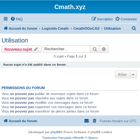
Cmath.xyz
FAQ
Inscription
Connexion
R
Accueil du forum
Logiciels Cmath
CmathOOoCAS
Utilisation
e
Utilisation
c
Rechercher
Recherche avanc
Nouveau sujet
h
0 sujet • Page
1
sur
1
e
Aucun sujet n’a été publié dans ce forum.
r
c
Aller
h
PERMISSIONS DU FORUM
e
Vous
ne pouvez pas
publier de nouveaux sujets dans ce forum
r
Vous
ne pouvez pas
répondre aux sujets dans ce forum
Vous
ne pouvez pas
modifier vos messages dans ce forum
Vous
ne pouvez pas
supprimer vos messages dans ce forum
Vous
ne pouvez pas
transférer de pièces jointes dans ce forum
Accueil du forum
Fuseau horaire sur
UTC
Développé par
phpBB
® Forum Software © phpBB Limited
Traduction française officielle
©
Qiaeru