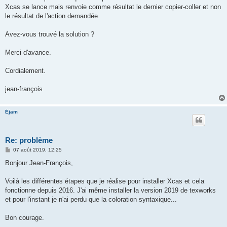
e
Xcas se lance mais renvoie comme résultat le dernier copier-coller et non
le résultat de l'action demandée.
Avez-vous trouvé la solution ?
Merci d'avance.
Cordialement.
jean-françois
Éjam
Re: problème
M
07 août 2019, 12:25
e
s
Bonjour Jean-François,
s
a
g
Voilà les différentes étapes que je réalise pour installer Xcas et cela
e
fonctionne depuis 2016. J'ai même installer la version 2019 de texworks
et pour l'instant je n'ai perdu que la coloration syntaxique...
Bon courage.