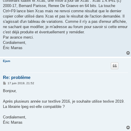
contenant luatex et Xcas, une mise à jour de Xcas : xcas 1.4.9-61 (c)
2000-17, Bernard Parisse, Renee De Graeve en 64 bits. La touche
Ctrl+F9 lance bien Xcas mais ne renvoi comme résultat que le dernier
copier coller utilisé dans Xcas et pas le résultat de l'action demandée. Il
s'agissait d'un tableau de variations. Comme il n'y a pas d'erreur affichée,
ne sachant que modifier, je m'adresse au forum pour savoir si cette erreur
c'est déjà produite et éventuellement y remédier.
Par avance merci.
Cordialement,
Éric Marras
Éjam
Re: problème
M
17 juin 2019, 21:52
e
s
Bonjour,
s
a
g
Après plusieurs année sur textlive 2016, je souhaite utilise texlive 2019.
e
La librairie lpeg est-elle compatible ?
Cordialement,
Éric Marras