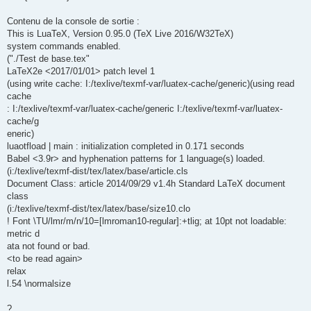
Contenu de la console de sortie :
This is LuaTeX, Version 0.95.0 (TeX Live 2016/W32TeX)
system commands enabled.
("./Test de base.tex"
LaTeX2e <2017/01/01> patch level 1
(using write cache: I:/texlive/texmf-var/luatex-cache/generic)(using read
cache
: I:/texlive/texmf-var/luatex-cache/generic I:/texlive/texmf-var/luatex-
cache/g
eneric)
luaotfload | main : initialization completed in 0.171 seconds
Babel <3.9r> and hyphenation patterns for 1 language(s) loaded.
(i:/texlive/texmf-dist/tex/latex/base/article.cls
Document Class: article 2014/09/29 v1.4h Standard LaTeX document
class
(i:/texlive/texmf-dist/tex/latex/base/size10.clo
! Font \TU/lmr/m/n/10=[lmroman10-regular]:+tlig; at 10pt not loadable:
metric d
ata not found or bad.
<to be read again>
relax
l.54 \normalsize
?