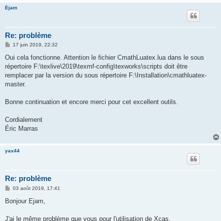
Éjam
Re: problème
M
17 juin 2019, 22:32
e
s
Oui cela fonctionne. Attention le fichier CmathLuatex.lua dans le sous
s
répertoire F:\texlive\2019\texmf-config\texworks\scripts doit être
a
g
remplacer par la version du sous répertoire F:\Installation\cmathluatex-
e
master.
Bonne continuation et encore merci pour cet excellent outils.
Cordialement
Éric Marras
yax44
Re: problème
M
03 août 2019, 17:41
e
s
Bonjour Ejam,
s
a
g
J'ai le même problème que vous pour l'utilisation de Xcas.