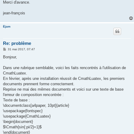
Merci d'avance.
jean-françois
Éjam
Re: problème
M
31 mai 2017, 07:47
e
s
Bonjour,
s
a
g
Dans une rubrique semblable, voici les faits rencontrés à l'utilisation de
e
CmathLuatex.
En février, après une installation réussit de CmathLuatex, les premiers
documents prennent forme correctement.
Reprise ne mai des mêmes documents et voici sur une texte de base
l'erreur de composition rencontrée :
Texte de base :
\documentclass[a4paper, 10pt]{article}
\usepackage{fontspec}
\usepackage{CmathLuatex}
\begin{document}
$\Cmath{sin{:pi/2}=1}$
\end{document}