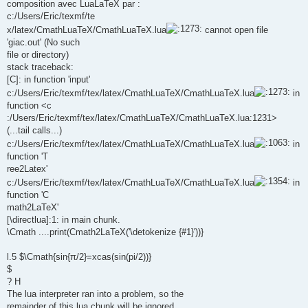
composition avec LuaLaTeX par :
c:/Users/Eric/texmf/te
x/latex/CmathLuaTeX/CmathLuaTeX.lua
cannot open file
'giac.out' (No such
file or directory)
stack traceback:
[C]: in function 'input'
c:/Users/Eric/texmf/tex/latex/CmathLuaTeX/CmathLuaTeX.lua
in
function <c
:/Users/Eric/texmf/tex/latex/CmathLuaTeX/CmathLuaTeX.lua:1231>
(...tail calls...)
c:/Users/Eric/texmf/tex/latex/CmathLuaTeX/CmathLuaTeX.lua
in
function 'T
ree2Latex'
c:/Users/Eric/texmf/tex/latex/CmathLuaTeX/CmathLuaTeX.lua
in
function 'C
math2LaTeX'
[\directlua]:1: in main chunk.
\Cmath ....print(Cmath2LaTeX('\detokenize {#1}'))}
l.5 $\Cmath{sin{π/2}=xcas(sin(pi/2))}
$
? H
The lua interpreter ran into a problem, so the
remainder of this lua chunk will be ignored.