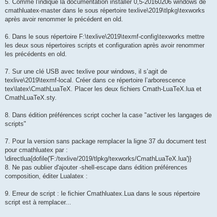
5. Comme l'indique la documentation installer 0,5-20160206 windows de
cmathluatex-master dans le sous répertoire texlive\2019\tlpkg\texworks
après avoir renommer le précédent en old.
6. Dans le sous répertoire F:\texlive\2019\texmf-config\texworks mettre
les deux sous répertoires scripts et configuration après avoir renommer
les précédents en old.
7. Sur une clé USB avec texlive pour windows, il s’agit de
texlive\2019\texmf-local. Créer dans ce répertoire l’arborescence
tex\latex\CmathLuaTeX. Placer les deux fichiers Cmath-LuaTeX.lua et
CmathLuaTeX.sty.
8. Dans édition préférences script cocher la case "activer les langages de
scripts"
7. Pour la version sans package remplacer la ligne 37 du document test
pour cmathluatex par :
\directlua{dofile('F:/texlive/2019/tlpkg/texworks/CmathLuaTeX.lua')}
8. Ne pas oublier d'ajouter -shell-escape dans édition préférences
composition, éditer Lualatex :
9. Erreur de script : le fichier Cmathluatex.Lua dans le sous répertoire
script est à remplacer...