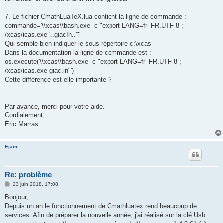
7. Le fichier CmathLuaTeX.lua contient la ligne de commande :
commande='\\xcas\\bash.exe -c "export LANG=fr_FR.UTF-8 ;
/xcas/icas.exe '..giacIn..'"'
Qui semble bien indiquer le sous répertoire c:\xcas
Dans la documentation la ligne de commande est :
os.execute('\\xcas\\bash.exe -c "export LANG=fr_FR.UTF-8 ;
/xcas/icas.exe giac.in"')
Cette différence est-elle importante ?
Par avance, merci pour votre aide.
Cordialement,
Éric Marras
Éjam
Re: problème
M
23 juin 2018, 17:08
e
s
Bonjour,
s
Depuis un an le fonctionnement de Cmathluatex rend beaucoup de
a
g
services. Afin de préparer la nouvelle année, j'ai réalisé sur la clé Usb
e