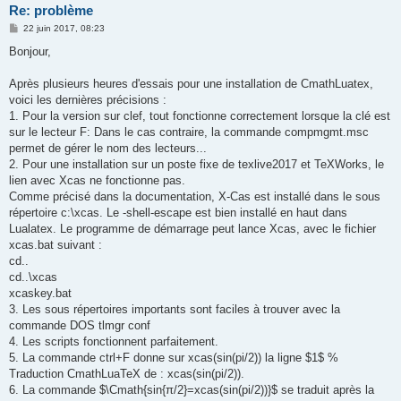
Re: problème
M
22 juin 2017, 08:23
e
s
Bonjour,
s
a
g
Après plusieurs heures d'essais pour une installation de CmathLuatex,
e
voici les dernières précisions :
1. Pour la version sur clef, tout fonctionne correctement lorsque la clé est
sur le lecteur F: Dans le cas contraire, la commande compmgmt.msc
permet de gérer le nom des lecteurs...
2. Pour une installation sur un poste fixe de texlive2017 et TeXWorks, le
lien avec Xcas ne fonctionne pas.
Comme précisé dans la documentation, X-Cas est installé dans le sous
répertoire c:\xcas. Le -shell-escape est bien installé en haut dans
Lualatex. Le programme de démarrage peut lance Xcas, avec le fichier
xcas.bat suivant :
cd..
cd..\xcas
xcaskey.bat
3. Les sous répertoires importants sont faciles à trouver avec la
commande DOS tlmgr conf
4. Les scripts fonctionnent parfaitement.
5. La commande ctrl+F donne sur xcas(sin(pi/2)) la ligne $1$ %
Traduction CmathLuaTeX de : xcas(sin(pi/2)).
6. La commande $\Cmath{sin{π/2}=xcas(sin(pi/2))}$ se traduit après la