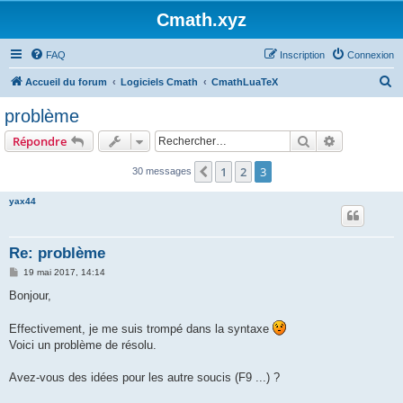
Cmath.xyz
FAQ
Inscription
Connexion
R
Accueil du forum
Logiciels Cmath
CmathLuaTeX
e
problème
c
Rechercher
Recherche 
Répondre
h
e
1
2
3
Précédent
30 messages
r
yax44
c
h
Re: problème
e
M
19 mai 2017, 14:14
r
e
s
Bonjour,
s
a
g
Effectivement, je me suis trompé dans la syntaxe
e
Voici un problème de résolu.
Avez-vous des idées pour les autre soucis (F9 ...) ?