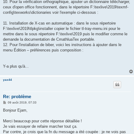
10. Pour la vérification orthographique, ajouter un dictionnaire télécharger,
ceux d'open office fonctionnent, dans le répertoire F:\texlive\2019\texmf-
config\texworks\dictionaries voir l'exemple ci-dessous :
11. Installation de X-cas en automatique : dans le sous répertoire
F:\texlive\2019\tlpkg\installer copier le fichier tl-tray-menu.ini pour le
mettre dans le sous répertoire F:\texlive\2019 puis le modifier comme le
demande la documentation de CmathluaTex portable.
12. Pour l'installation de biber, voici les instructions à ajouter dans le
menu Édition – préférences puis composition :
Y-a plus qu'à...
yax44
Re: problème
M
09 août 2019, 07:33
e
s
Bonjour Ejam,
s
a
g
Merci beaucoup pour cette réponse détaillée !
e
Je vais essayer de refaire marcher tout ça.
Par contre, je crois que la fn du message a été coupée : je ne vois pas