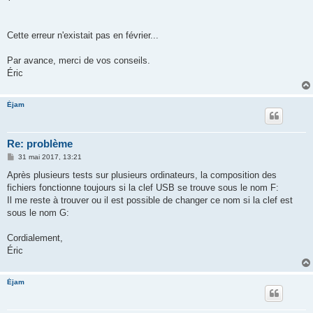
Cette erreur n'existait pas en février...
Par avance, merci de vos conseils.
Éric
Éjam
Re: problème
M
31 mai 2017, 13:21
e
s
Après plusieurs tests sur plusieurs ordinateurs, la composition des
s
fichiers fonctionne toujours si la clef USB se trouve sous le nom F:
a
g
Il me reste à trouver ou il est possible de changer ce nom si la clef est
e
sous le nom G:
Cordialement,
Éric
Éjam