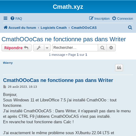
Cmath.xyz
FAQ
Inscription
Connexion
R
Accueil du forum
Logiciels Cmath
CmathOOoCAS
e
CmathOOoCas ne fonctionne pas dans Writer
c
Rechercher
Recherche 
Répondre
h
1 message • Page
1
sur
1
e
thierry
r
c
h
CmathOOoCas ne fonctionne pas dans Writer
e
M
26 août 2023, 16:13
e
r
s
Bonjour,
s
Sous Windows 11 et LibreOffice 7.5 j'ai installé CmathOOo : tout
a
g
fonctionne.
e
J'ai installé CmathOOoCAS : Dans Writer, il n'apparaît pas dans le menu
et après CTRL F9 j'obtiens CmathOOoCAS n'est pas installé.
En revanche tout fonctionne dans Calc !
J'ai exactement le même problème sous XUbuntu 22.04 LTS et